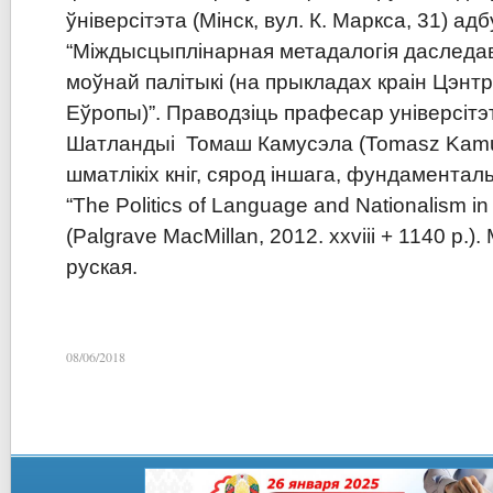
ўніверсітэта (Мінск, вул. К. Маркса, 31) а
“Міждысцыплінарная метадалогія даследа
моўнай палітыкі (на прыкладах краін Цэнт
Еўропы)”. Праводзіць прафесар універсітэ
Шатландыі Томаш Камусэла (
Tomasz
Kamu
шматлікіх кніг, сярод іншага, фундаментал
“
The
Politics
of
Language
and
Nationalism
in
(
Palgrave
MacMillan
, 2012.
xxviii
+ 1140
p
.).
руская.
08/06/2018