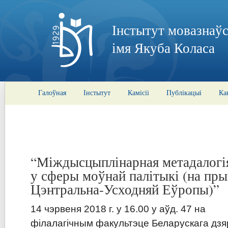
Інстытут мовазнаўс
імя Якуба Коласа
Галоўная
Інстытут
Камісіі
Публікацыі
Ка
“Міждысцыплінарная метадалогі
у сферы моўнай палітыкі (на пры
Цэнтральна-Усходняй Еўропы)”
14
ч
эрвеня 2018 г. у 1
6
.00 у а
ў
д.
47
на
ф
ілалагічным
факультэце Б
еларускага дз