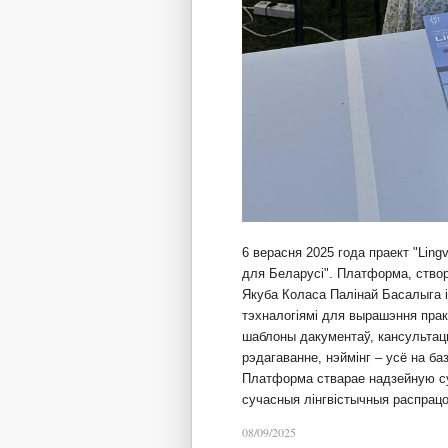
6 верасня 2025 года праект "Ling
для Беларусі". Платформа, ство
Якуба Коласа Палінай Басалыга і
тэхналогіямі для вырашэння пра
шаблоны дакументаў, кансультацы
рэдагаванне, нэймінг – усё на ба
Платформа стварае надзейную су
сучасныя лінгвістычныя распрац
08/09/2025