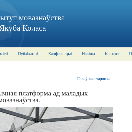
тытут мовазнаўства
 Якуба Коласа
місіі
Публікацыі
Канферэнцыі
Навіны
Кантакт
П
Галоўная старонка
тычная платформа ад маладых
мовазнаўства.