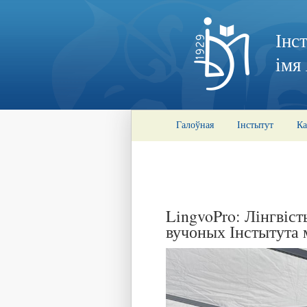
Інс
імя
Галоўная
Інстытут
Ка
LingvoPro: Лінгвіс
вучоных Інстытута 