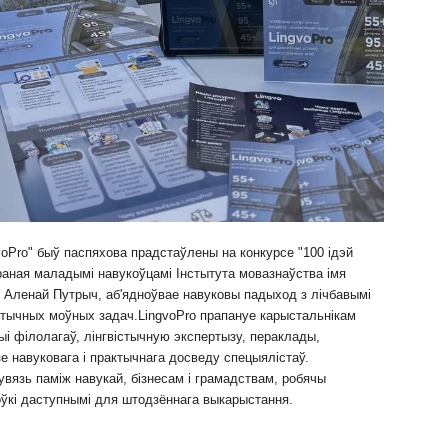
voPro" быў паспяхова прадстаўлены на конкурсе "100 ідэй
раная маладымі навукоўцамі Інстытута мовазнаўства імя
 Аленай Путрыч, аб'ядноўвае навуковы падыход з лічбавымі
ктычных моўных задач.
LingvoPro прапануе карыстальнікам
і філолагаў, лінгвістычную экспертызу, пераклады,
зе навуковага і практычнага досведу спецыялістаў.
вязь паміж навукай, бізнесам і грамадствам, робячы
оўкі даступнымі для штодзённага выкарыстання.