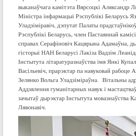
выканаўчага камітэта Вярсоцкі Аляксандр Л
Міністра інфармацыі Рэспублікі Беларусь Яз
Уладзіміравіч, дэпутат Палаты прадстаўніко
Рэспублікі Беларусь, член Пастаяннай каміс
справах Серафіновіч Кацярына Адамаўна, д
гісторыі НАН Беларусі Лакіза Вадзім Леанід
Інстытута літаратуразнаўства імя Янкі Купа
Васільевіч, прарэктар па навуковай рабоце 
Зелянко Вольга Уладзіміраўна. Вітальны адр
Аддзялення гуманітарных навук і мастацтва
зачытаў дырэктар Інстытута мовазнаўства К
Лявонавіч.