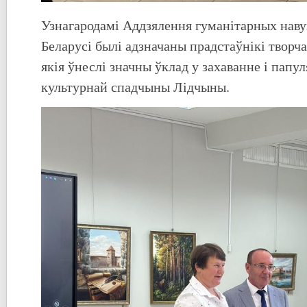
Узнагародамі Аддзялення гуманітарных наву
Беларусі былі адзначаны прадстаўнікі творча
якія ўнеслі значны ўклад у захаванне і пап
культурнай спадчыны Лідчыны.