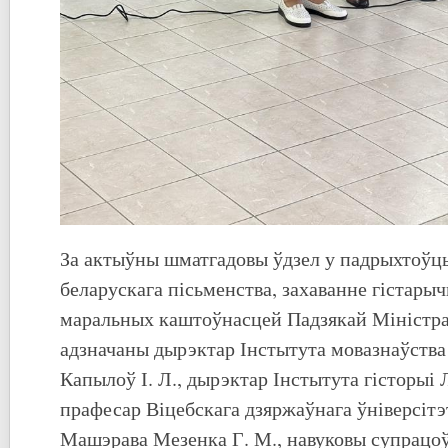
За актыўны шматгадовы ўдзел у падрыхтоўцы
беларускага пісьменства, захаванне гістарыч
маральных каштоўнасцей Падзякай Міністра
адзначаны дырэктар Інстытута мовазнаўства
Капылоў І. Л., дырэктар Інстытута гісторыі Л
прафесар Віцебскага дзяржаўнага ўніверсітэ
Машэрава Мезенка Г. М., навуковы супрацоў