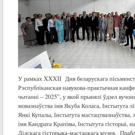
У рамках XXXII Дня беларускага пісьменст
Рэспубліканская навукова-практычная канф
чытанні – 2025”, у якой прынялі ўдзел вучон
мовазнаўства імя Якуба Коласа, Інстытута лі
Янкі Купалы, Інстытута мастацтвазнаўства, 
імя Кандрата Крапівы, Інстытута гісторыі, н
Лідскага гісторыка-мастацкага музея. Праб