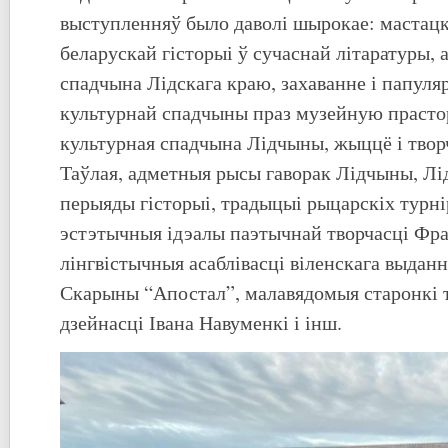
выступленняў было даволі шырокае: мастацк
беларускай гісторыі ў сучаснай літаратуры, 
спадчына Лідскага краю, захаванне і папуля
культурнай спадчыны праз музейную прасто
культурная спадчына Лідчыны, жыццё і твор
Таўлая, адметныя рысы гаворак Лідчыны, Лі
перыяды гісторыі, традыцыі рыцарскіх турні
эстэтычныя ідэалы паэтычнай творчасці Фра
лінгвістычныя асаблівасці віленскага выда
Скарыны “Апостал”, малавядомыя старонкі т
дзейнасці Івана Навуменкі і інш.