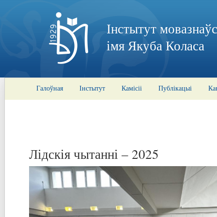
Інстытут мовазнаўс
імя Якуба Коласа
Галоўная
Інстытут
Камісіі
Публікацыі
Ка
Лідскія чытанні – 2025