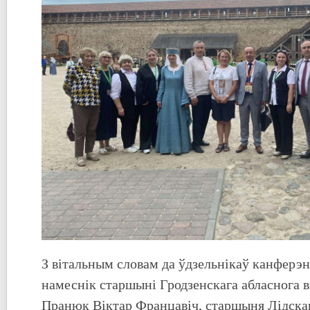
З вітальным словам да ўдзельнікаў канферэн
намеснік старшыні Гродзенскага абласнога 
Пранюк Віктар Францавіч, старшыня Лідска