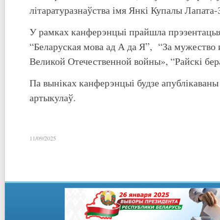
літаратуразнаўства імя Янкі Купалы Лапата-
У рамках канферэнцыі прайшла прэзентацы
“Беларуская мова ад А да Я”, “За мужество 
Великой Отечественной войны», “Райскі бер
Па выніках канферэнцыі будзе апублікаваны
артыкулаў.
11/09/2025