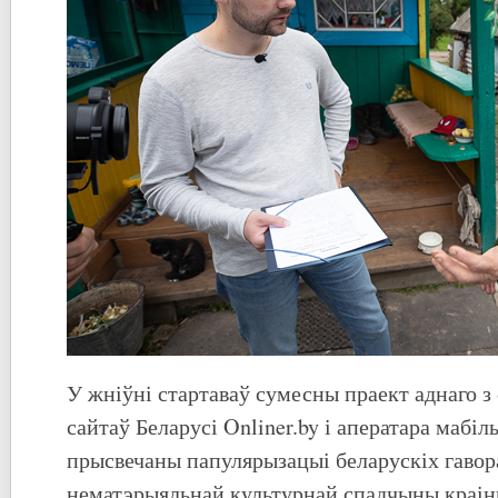
У жніўні стартаваў сумесны праект аднаго 
сайтаў Беларусі Onliner.by і аператара мабіл
прысвечаны папулярызацыі беларускіх гавор
нематэрыяльнай культурнай спадчыны краін