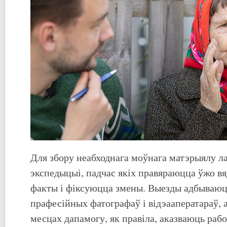
Для збору неабходнага моўнага матэрыялу л
экспедыцыі, падчас якіх правяраюцца ўжо 
факты і фіксуюцца змены. Выезды адбываюц
прафесійных фатографаў і відэааператараў, 
месцах дапамогу, як правіла, аказваюць раб