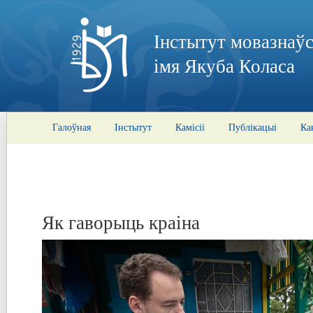
Інстытут мовазнаўс
імя Якуба Коласа
Галоўная
Інстытут
Камісіі
Публікацыі
Ка
Як гаворыць краіна