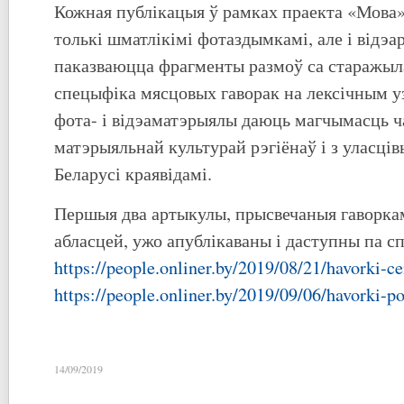
Кожная публікацыя ў рамках праекта «Мова
толькі шматлікімі фотаздымкамі, але і відэар
паказваюцца фрагменты размоў са старажыл
спецыфіка мясцовых гаворак на лексічным уз
фота- і відэаматэрыялы даюць магчымасць ч
матэрыяльнай культурай рэгіёнаў і з уласці
Беларусі краявідамі.
Першыя два артыкулы, прысвечаныя гаворка
абласцей, ужо апублікаваны і даступны па с
https://people.onliner.by/2019/08/21/havorki-ce
https://people.onliner.by/2019/09/06/havorki-p
14/09/2019