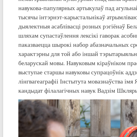
навукова-папулярных артыкулаў пад агульна
тысячы інтэрнэт-карыстальнікаў атрымліва
дыялектныя асаблівасці розных рэгіёнаў Бела
шляхам супастаўлення лексікі гаворак асоб
паказваецца шырокі набор абазначальных сро
характэрны для той або іншай тэрытарыяльн
беларускай мовы. Навуковым кіраўніком прае
выступае старшы навуковы супрацоўнік аддзе
лінгвагеаграфіі Інстытута мовазнаўства імя 
кандыдат філалагічных навук Вадзім Шкляр