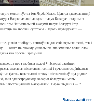
тытута мовазнаўства імя Якуба Коласа Цэнтра даследаванняў
аратуры Нацыянальнай акадэміі навук Беларусі, старшыня
ісіі пры Нацыянальнай акадэміі навук Беларусі Ігар
бліятэцы на творчай сустрэчы «Пароль неўміручасці —
не, у якім знойдуць каштоўныя для сябе веды як дзеці, так і
ў. — Кніга па-свойму ўнікальная: яна змяшчае вялікі блок
дзена яна проста і зразумела.
вядаецца пра галоўныя падзеі ў гісторыі развіцця
рысы, знакавыя пісьмовыя помнікі і сучасныя слоўнікавыя
ўныя факты, выказванні паэтаў і пісьменнікаў пра роднае
зкі, якія адлюстроўваюць каларыт беларускай мовы.
атым ілюстрацыйным матэрыялам. Тыраж выдання — 2
Чытаць далей >>>