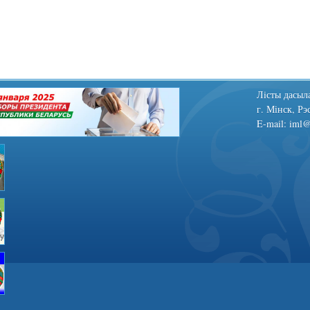
Лiсты дасыла
г. Мінск, Рэ
E-mail: iml@