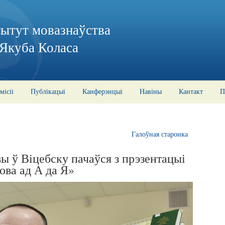
тытут мовазнаўства
 Якуба Коласа
місіі
Публікацыі
Канферэнцыі
Навіны
Кантакт
П
Галоўная старонка
ы ў Віцебску пачаўся з прэзентацыі
ова ад А да Я»