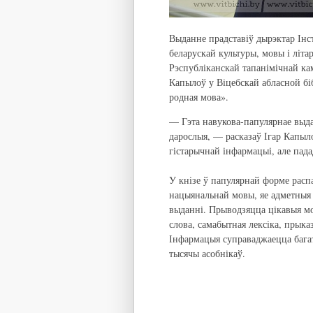
Выданне прадставіў дырэктар Інс
беларускай культуры, мовы і літ
Рэспубліканскай тапанімічнай кам
Капылоў у Віцебскай абласной бі
родная мова».
— Гэта навукова-папулярнае выдан
дарослыя, — расказаў Ігар Капыло
гістарычнай інфармацыі, але пада
У кнізе ў папулярнай форме распа
нацыянальнай мовы, яе адметныя 
выданні. Прыводзяцца цікавыя мо
слова, самабытная лексіка, прыка
Інфармацыя суправаджаецца баг
тысячы асобнікаў.