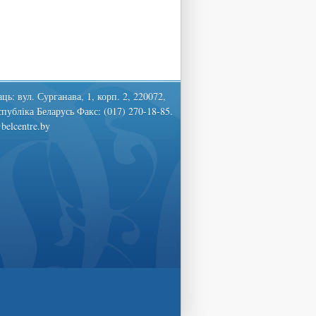
ць: вул. Сурганава, 1, корп. 2, 220072,
спубліка Беларусь Факс: (017) 270-18-85.
belcentre.by