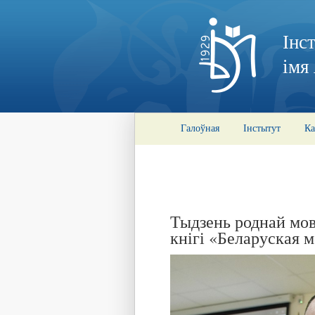
Інс
імя
Галоўная
Інстытут
Ка
Тыдзень роднай мов
кнігі «Беларуская м