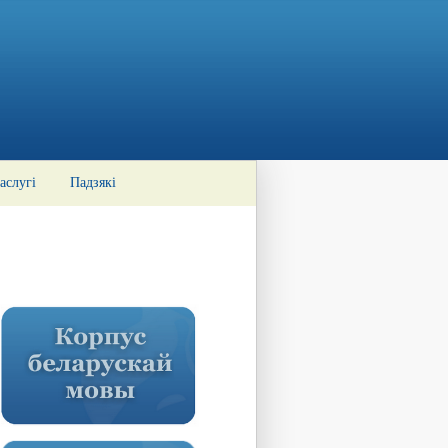
аслугі
Падзякі