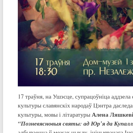
17 траўня, на Ушэсце, супрацоўніца аддзела
культуры славянскіх народаў Цэнтра даслед
Ален
а
Ляшкев
культуры, мовы і літаратуры
“
Познев
я
сн
о
выя святы: ад Юр
’
я да Купалл
адбываецца ў межах цыклу, ініцыяванага Ін