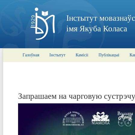
Інстытут мовазнаўс
імя Якуба Коласа
Галоўная
Інстытут
Камісіі
Публікацыі
Ка
Запрашаем на чарговую сустрэчу