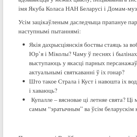
імя Якуба Коласа НАН Беларусі і Домам-муз
Усім зацікаўленым даследчыца прапануе па
наступнымі пытаннямі:
Якія дахрысціянскія боствы стаяць за во
Юр’я і Міколы? Чаму ў песнях і былінах
выступаюць у якасці парных персанажаў
актуальнымі святкаванні ў іх гонар?
Што такое Страла і Куст і навошта іх во
і хаваюць?
Купалле – вясновае ці летняе свята? Ці 
самым “эратычным” ва ўсім беларускім 