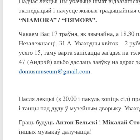
Падчас лекцыі Вы ўбачыце шмат відэазапіса
экспедыцый і пачуеце жывыя традыцыйныя с
“
NIAMORA
” / “НЯМОРА”.
Чакаем Вас 17 траўня, як звычайна, а 18.30 п
Незалежнасці, 31 А. Уваходны квіток – 2 руб
усяго 15, таму варта запісацца загадзя па тэ
47 (Андрэй) альбо даслаць заяўку на адрас 
domusmuseum@gmail.com
.
Пасля лекцыі (з 20.00 і пакуль хопіць сіл) 
і танцы пад дуду ў музейным дворыку. Увахо
Антон Бельскі
Мі
к
а
лай Сто
Граць будуць
і
іншых музыкаў далучацца!