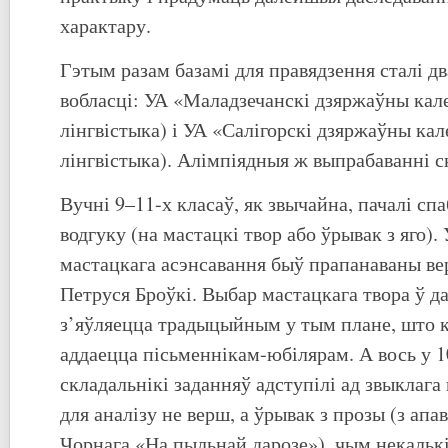
характару.
Гэтым разам базамі для правядзення сталі д
вобласці: УА «Маладзечанскі дзяржаўны кал
лінгвістыка) і УА «Салігорскі дзяржаўны кал
лінгвістыка). Алімпіядныя ж выпрабаванні ск
Вучні 9–11-х класаў, як звычайна, пачалі сп
водгуку (на мастацкі твор або ўрывак з яго).
мастацкага асэнсавання быў прапанаваны ве
Петруся Броўкі. Выбар мастацкага твора ў 
з’яўляецца традыцыйным у тым плане, што к
аддаецца пісьменнікам-юбілярам. А вось у 1
складальнікі заданняў адступілі ад звыклага
для аналізу не верш, а ўрывак з прозы (з ап
Чорнага «На пыльнай дарозе»), чым некалькі