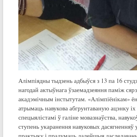
Алімпіядны тыдзень адбыўся з 13 па 16 студз
нагодай актыўнага ўзаемадзеяння паміж сяр
акадэмічным інстытутам. «Алімпіёнікам» ё
атрымаць навукова абгрунтаваную ацэнку іх 
спецыялістамі ў галіне мовазнаўства, навуко
ступень укаранення навуковых дасягненняў
практыку і прадумаць далейшыя даследаван