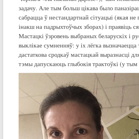
задачу. Але тым больш цікава было паназірац
сабрацца ў нестандартнай сітуацыі (якая не 
інакш на падрыхтоўчых зборах) і праявіць 
Мастацкі ўзровень выбраных беларускіх і ру
выклікае сумненняў: у іх лёгка вызначаецца т
дастаткова сродкаў мастацкай выразнасці дл
тэмы дапускаюць глыбокія трактоўкі (у тым 