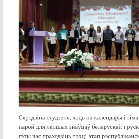
Сярэдзіна студзеня, хоць на календары і зіма
парой для лепшых знаўцаў беларускай і рус
гэты час праходзіць трэці этап рэспубліканс