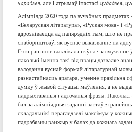
чарадзея
цудадзея
цу
, але і атрымаў іпастасі
,
Алімпіяда 2020 года па вучэбных прадметах 
«Беларуская літаратура», «Руская мова» і «Р
адрозніваецца ад папярэдніх тым, што не пра
спаборніцтваў, як вуснае выказванне на адн
Гэта рашэнне выклікала пэўнае засмучэнне ў
паколькі іменна такі від працы дазваляе аца
валодання вуснай формай літаратурнай мовы,
разнастайнасць аратара, уменне правільна 
думку ў жывой сітуацыі маўлення, а не выда
падрыхтаваныя і адточаныя фразы. Паколькі
бал за алімпіядныя заданні застаўся ранейшы
складальнікі перагледзелі максімум у кожны
падрабязны ранжыр у балах да кожнага задан