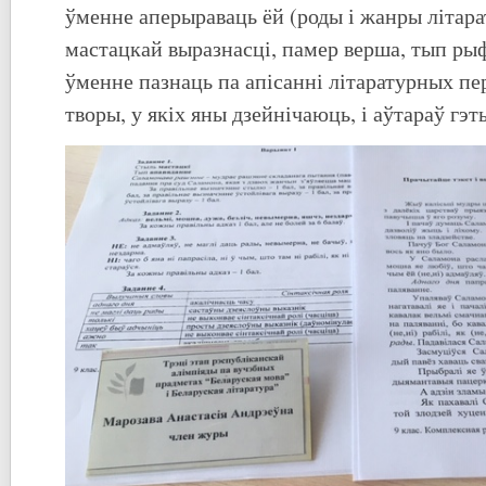
ўменне аперыраваць ёй (роды і жанры літара
мастацкай выразнасці, памер верша, тып рыф
ўменне пазнаць па апісанні літаратурных п
творы, у якіх яны дзейнічаюць, і аўтараў гэт