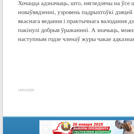
Хочацца адзначыць, што, нягледзячы на ўсе ц
новаўвядзенні, узровень падрыхтоўкі дзяцей 
якаснага ведання і практычнага валодання 
пакінулі добрыя ўражаннні. А значыць, можн
наступным годзе членаў журы чакае адказная 
18/01/2020