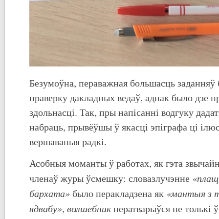
Безумоўна, пераважная большасць заданняў 
праверку дакладных ведаў, аднак было дзе пр
здольнасці. Так, пры напісанні водгуку дад
набраць, прывёўшы ў якасці эпіграфа ці ілю
вершаваныя радкі.
Асобныя моманты ў работах, як гэта звычайн
«плащ 
членаў журы ўсмешку: словазлучэнне
бархата»
«мантыя з т
было перакладзена як
ядвабу»
волшебник
,
ператварыўся не толькі 