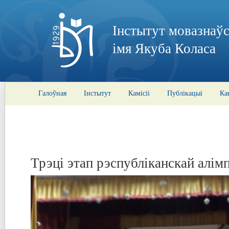
Інстытут мовазнаўс
імя Якуба Коласа
Галоўная
Інстытут
Камісіі
Публікацыі
Ка
Трэці этап рэспубліканскай алім