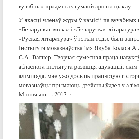
вучэбных прадметах гуманітарнага цыклу.
У якасці членаў журы ў камісіі па вучэбных
«Беларуская мова» і «Беларуская літаратура»
«Руская літаратура» ў гэтым годзе былі зап
Інстытута мовазнаўства імя Якуба Коласа А.
С.А. Вагнер. Творчая сумесная праца навуко
абласнога інстытута развіцця адукацыі, якім
алімпіяда, мае ўжо досыць працяглую гісто
мовазнаўцы прымаюць дзейсны ўдзел у алім
Міншчыны з 2012 г.