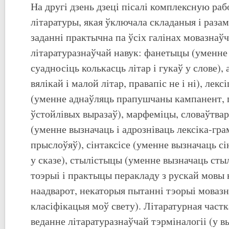
На другі дзень дзеці пісалі комплексную раб
літаратуры, якая ўключала складаныя і разам
заданні практычна па ўсіх галінах мовазнаўч
літаратуразнаўчай навук: фанетыцы (уменне 
суадносіць колькасць літар і гукаў у слове),
вялікай і малой літар, правапіс не і ні), лекс
(уменне аднаўляць прапушчаны кампанент, 
ўстойлівых выразаў), марфеміцы, словаўтвар
(уменне вызначаць і адрозніваць лексіка-гр
прыслоўяў), сінтаксісе (уменне вызначаць с
у сказе), стылістыцы (уменне вызначаць стыл
тоэрыі і практыцы перакладу з рускай мовы 
наадварот, некаторыя пытанні тэорыі мовазн
класіфікацыя моў свету). Літаратурная част
веданне літаратуразнаўчай тэрміналогіі (у в