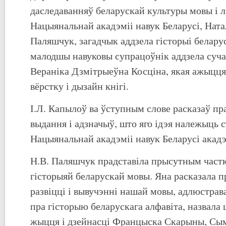
даследаванняў беларускай культуры мовы і л
Нацыянальнай акадэміі навук Беларусі, Нат
Паляшчук, загадчык аддзела гісторыі белару
малодшы навуковы супрацоўнік аддзела суч
Вераніка Дзмітрыеўна Косціна, якая ажыцц
вёрстку і дызайн кнігі.
І.Л. Капылоў ва ўступным слове расказаў пр
выдання і адзначыў, што яго ідэя належыць
Нацыянальнай акадэміі навук Беларусі акадэ
Н.В. Паляшчук прадставіла прысутным часткі
гісторыяй беларускай мовы. Яна расказала п
развіцці і вывучэнні нашай мовы, адлюстрав
пра гісторыю беларускага алфавіта, назвала 
жыцця і дзейнасці Францыска Скарыны, Сым