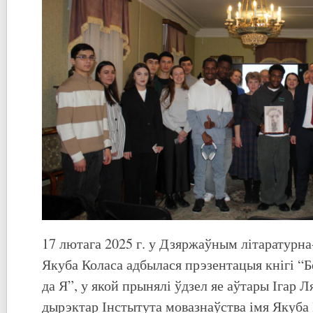
17 лютага 2025 г. у Дзяржаўным літаратурн
Якуба Коласа адбылася прэзентацыя кнігі “Б
да Я”, у якой прынялі ўдзел яе аўтары Ігар 
дырэктар Інстытута мовазнаўства імя Якуба