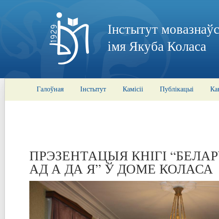
Інстытут мовазнаўс
імя Якуба Коласа
Галоўная
Інстытут
Камісіі
Публікацыі
Ка
ПРЭЗЕНТАЦЫЯ КНІГІ “БЕЛА
АД А ДА Я” Ў ДОМЕ КОЛАСА