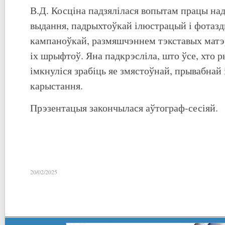
В.Д. Косціна падзялілася вопытам працы на
выдання, падрыхтоўкай ілюстрацый і фотазд
кампаноўкай, размяшчэннем тэкставых матэ
іх шрыфтоў. Яна падкрэсліла, што ўсе, хто р
імкнуліся зрабіць яе змястоўнай, прывабнай 
карыстання.
Прэзентацыя закончылася аўтограф-сесіяй.
20/02/2025