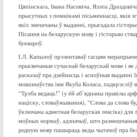
Цяпінскага, Івана Насовіча, Язэпа Драздовіч
прысутных з помнікамі пісьменнасці, якія з
якіх змешчаны ў выданні, прыгадала гістор
Пісання на беларускую мову і гісторыю ства
буквароў.
І.Л. Капылоў прэзентаваў гасцям мерапрыемс
прысвечаныя сучаснай беларускай мове і яе 
расказаў пра дзейнасць і асноўныя выданні 
мовазнаўства імя Якуба Коласа, падкрэсліў
“Трэба ведаць!” (у ёй аб’яднаны правілы арф
націску, словаўжывання), “Слова да слова бу
ўключана адметная беларуская лексіка) для 
моўных нормаў, адзначыў, што размешчаныя
родную мову пашыраць веды чытачоў пра бел