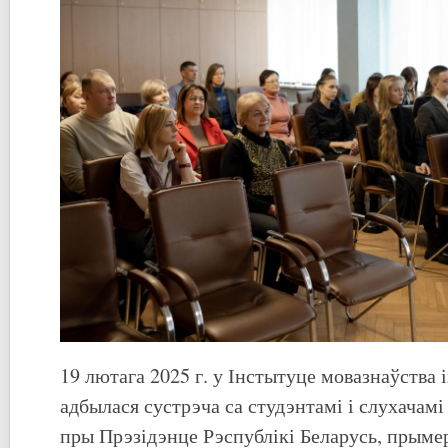
19 лютага 2025 г. у Інстытуце мовазнаўства 
адбылася сустрэча са студэнтамі і слухачамі
пры Прэзідэнце Рэспублікі Беларусь, прыме