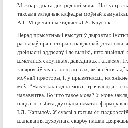
Міжнароднага дня роднай мовы. На сустрэчы
таксама загадчык кафедры моўнай камунікац
А.І. Міцкевіч і метадыст Л.У. Круглік.
Перад прысутнымі выступіў дырэктар інстыту
расказаў пра гісторыю навуковай установы,
дзейнасці аддзелаў і яе вынікі, што знайшлі
шматлікіх слоўніках, даведніках і атласах. І
засяродзіў увагу на працэсах, якія сёння ад
моўнай прасторы, і, у прыватнасці, на знік
моў. “Нават калі адна мова страчваецца – гэт
чалавецтва. Бо што такое мова? У мове закл
нацыі-носьбіта, духоўны пачатак фарміраван
І.Л. Капылоў. У сувязі з гэтым ён падкрэслі
шанавання духоўнага скарбу нашай дзяржавы