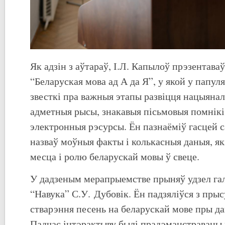
Як адзін з аўтараў, І.Л. Капылоў прэзентава
“Беларуская мова ад А да Я”, у якой у папу
звесткі пра важныя этапы развіцця нацыянал
адметныя рысы, знакавыя пісьмовыя помнікі,
электронныя рэсурсы. Ён пазнаёміў гасцей с
назваў моўныя факты і колькасныя даныя, я
месца і ролю беларускай мовы ў свеце.
У дадзеным мерапрыемстве прыняў удзел га
“Навука” С.У. Дубовік. Ён падзяліўся з пр
стварэння песень на беларускай мове пры да
Падчас інтэрактыву былі прадэманстраваны