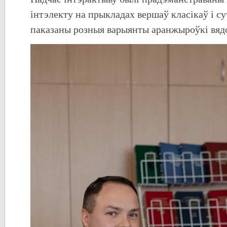
інтэлекту на прыкладах вершаў класікаў і с
паказаны розныя варыянты аранжыроўкі вяд