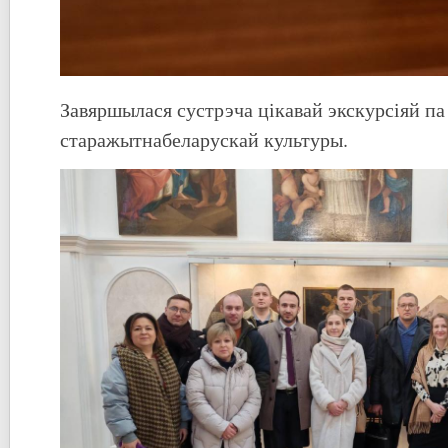
Завяршылася сустрэча цікавай экскурсіяй па
старажытнабеларускай культуры.