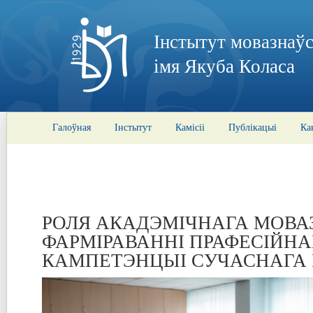
Інстытут мовазнаўс
імя Якуба Коласа
Галоўная
Інстытут
Камісіі
Публікацыі
Ка
РОЛЯ АКАДЭМІЧНАГА МОВА
ФАРМІРАВАННІ ПРАФЕСІЙН
КАМПЕТЭНЦЫІ СУЧАСНАГА 