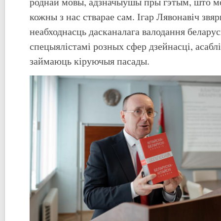
роднай мовы, адзначыўшы пры гэтым, што м
кожны з нас стварае сам. Ігар Лявонавіч звяр
неабходнасць дасканалага валодання белару
спецыялістамі розных сфер дзейнасці, асаблі
займаюць кіруючыя пасады.