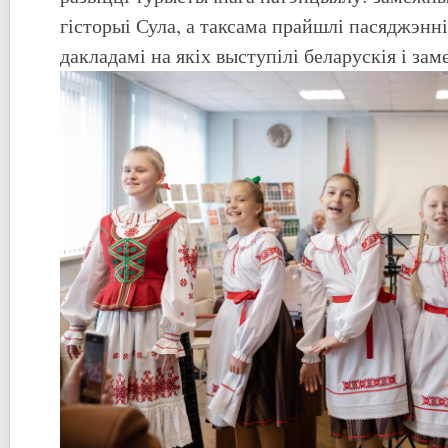
гісторыі Сула, а таксама прайшлі пасяджэнні
дакладамі на якіх выступілі беларускія і за