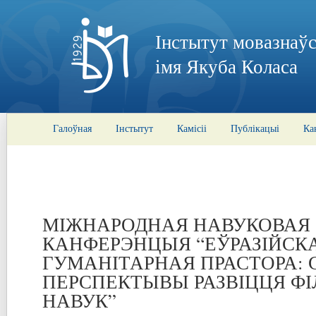
Інстытут мовазнаўс
імя Якуба Коласа
Галоўная
Інстытут
Камісіі
Публікацыі
Ка
МІЖНАРОДНАЯ НАВУКОВАЯ
КАНФЕРЭНЦЫЯ “ЕЎРАЗІЙСК
ГУМАНІТАРНАЯ ПРАСТОРА: С
ПЕРСПЕКТЫВЫ РАЗВІЦЦЯ Ф
НАВУК”