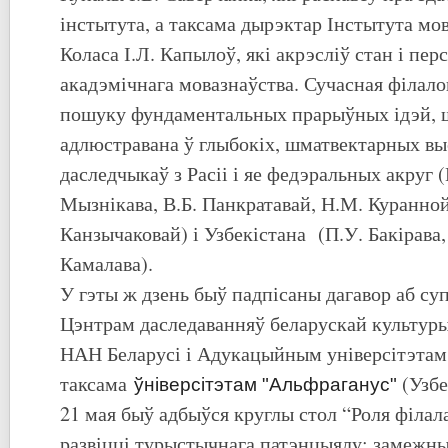
інстытута, а таксама дырэктар Інстытута мо
Коласа І.Л. Капылоў, які акрэсліў стан і пе
акадэмічнага мовазнаўства. Сучасная філалог
пошуку фундаментальных прарыўных ідэй, 
адлюстравана ў глыбокіх, шматвектарных в
даследчыкаў з Расіі і яе федэральных акруг 
Мызнікава, В.Б. Панкратавай, Н.М. Куранной,
Канзычаковай) і Узбекістана (П.У. Бакірава,
Камалава).
У гэты ж дзень быў падпісаны дагавор аб су
Цэнтрам даследаванняў беларускай культуры
НАН Беларусі і Адукацыйным універсітэтам 
таксама
(Узбе
ўніверсітэтам "Альфраганус"
21 мая быў адбыўся круглы стол “Роля філала
развіцці турыстычнага патэнцыялу: замежны