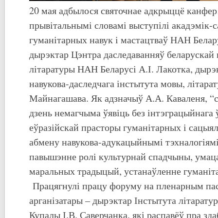
20 мая адбылося святочнае адкрыццё канфер
прывітальнымі словамі выступілі акадэмік-
гуманітарных навук і мастацтваў НАН Белару
дырэктар Цэнтра даследаванняў беларускай 
літаратуры НАН Беларусі А.І. Лакотка, дырэ
навукова-даследчага інстытута мовы, літарат
Майнагашава. Як адзначыў А.А. Каваленя, “
дзень немагчыма ўявіць без інтэграцыйнага 
еўразійскай прасторы гуманітарных і сацыял
абмену навукова-адукацыйнымі тэхналогіямі
павышэнне ролі культурнай спадчыны, умац
маральных традыцый, устанаўленне гуманіта
Працягнулі працу форуму на пленарным пас
арганізатары – дырэктар Інстытута літаратур
Купалы І.В. Саверчанка, які распавёў пра зда