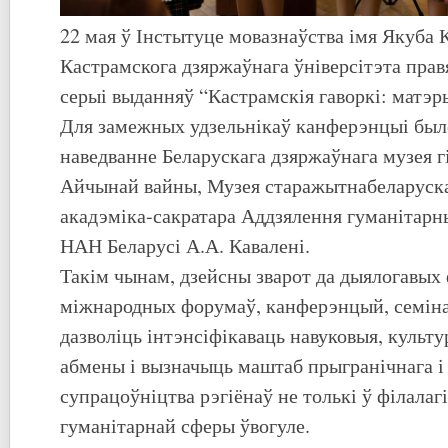
22 мая ў Інстытуце мовазнаўства імя Якуба 
Кастрамскога дзяржаўнага ўніверсітэта пра
серыі выданняў “Кастрамскія гаворкі: матэр
Для замежных удзельнікаў канферэнцыі было
наведванне Беларускага дзяржаўнага музея г
Айчынай вайны, Музея старажытнабеларуска
акадэміка-сакратара Аддзялення гуманітарны
НАН Беларусі А.А. Кавалені.
Такім чынам, дзейсны зварот да дыялогавых
міжнародных форумаў, канферэнцый, семінар
дазволіць інтэнсіфікаваць навуковыя, культ
абмены і вызначыць маштаб прыгранічнага і
супрацоўніцтва рэгіёнаў не толькі ў філалагі
гуманітарнай сферы ўвогуле.