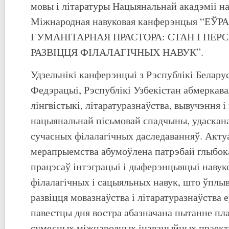
мовы і літаратуры Нацыянальнай акадэміі на
Міжнародная навуковая канферэнцыя “ЕЎ
ГУМАНІТАРНАЯ ПРАСТОРА: СТАН І ПЕ
РАЗВІЦЦЯ ФІЛАЛАГІЧНЫХ НАВУК”.
Удзельнікі канферэнцыі з Рэспублікі Беларус
Федэрацыі, Рэспублікі Узбекістан абмеркав
лінгвістыкі, літаратуразнаўства, вывучэння 
нацыянальнай пісьмовай спадчыны, удаскана
сучасных філалагічных даследаванняў. Акту
мерапрыемства абумоўлена патрэбай глыбок
працэсаў інтэграцыі і дыферэнцыяцыі навуко
філалагічных і сацыяльных навук, што ўплы
развіцця мовазнаўства і літаратуразнаўства е
павестцы дня востра абазначана пытанне пл
сумесных міжнародных інавацыйных праекта