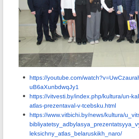
https://youtube.com/watch?v=
UwCzaura
uB6aXunbdwqJy1
https://vitvesti.by/index.php/
kultura/un-ka
atlas-prezentaval-v-
tcebsku.html
https://www.vitbichi.by/news/
kultura/u_v
bibliyatetsy_adbylasya_
prezentatsyya_
leksichny_atlas_belaruskikh_
naro/