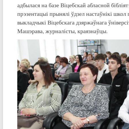
адбылася на базе Віцебскай абласной бібліятэ
прэзентацыі прынялі ўдзел настаўнікі школ г
выкладчыкі Віцебскага дзяржаўнага ўніверсі
Машэрава, журналісты, краязнаўцы.