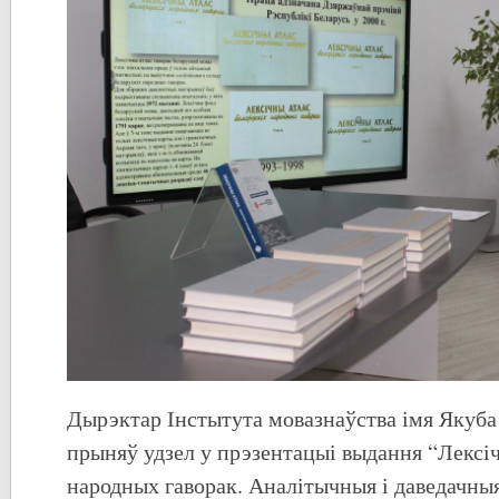
Дырэктар Інстытута мовазнаўства імя Якуба
прыняў удзел у прэзентацыі выдання “Лексіч
народных гаворак. Аналітычныя і даведачны