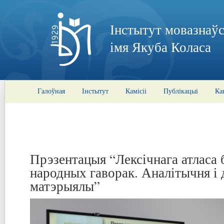
Інстытут мовазнаўс
імя Якуба Коласа
Галоўная
Інстытут
Камісіі
Публікацыі
Ка
Прэзентацыя “Лексічнага атласа 
народных гаворак. Аналітычня і
матэрыялы”