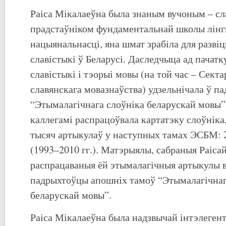
Раіса Мікалаеўна была знаным вучоным – сл
прадстаўніком фундаментальнай школы лінгв
нацыянальнасці, яна шмат зрабіла для развіц
славістыкі ў Беларусі. Даследчыца ад пачатк
славістыкі і тэорыі мовы (на той час – Секта
славянскага мовазнаўства) удзельнічала ў п
“Этымалагічнага слоўніка беларускай мовы”
каллегамі распрацоўвала картатэку слоўніка,
тысяч артыкулаў у наступных тамах ЭСБМ: 2 
(1993–2010 гг.). Матэрыялы, сабраныя Раісай
распрацаваныя ёй этымалагічныя артыкулы 
падрыхтоўцы апошніх тамоў “Этымалагічнаг
беларускай мовы”.
Раіса Мікалаеўна была надзвычай інтэлеген