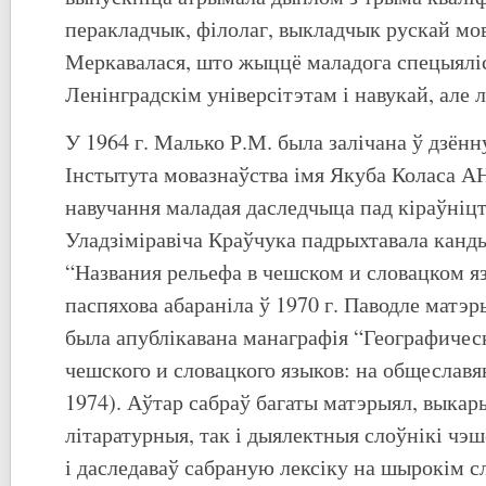
перакладчык, філолаг, выкладчык рускай мов
Меркавалася, што жыццё маладога спецыяліст
Ленінградскім універсітэтам і навукай, але 
У 1964 г. Малько Р.М. была залічана ў дзён
Інстытута мовазнаўства імя Якуба Коласа А
навучання маладая даследчыца пад кіраўніц
Уладзіміравіча Краўчука падрыхтавала кан
“Названия рельефа в чешском и словацком я
паспяхова абараніла ў 1970 г. Паводле матэ
была апублікавана манаграфія “Географичес
чешского и словацкого языков: на общеслав
1974). Аўтар сабраў багаты матэрыял, выка
літаратурныя, так і дыялектныя слоўнікі чэш
і даследаваў сабраную лексіку на шырокім с