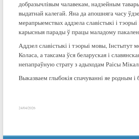
добразычлівым чалавекам, надзейным тавары
выдатнай калегай. Яна да апошняга часу ўдз
мерапрыемствах аддзела славістыкі і тэорыі
карысныя парады ў працы маладому пакален
Аддзел славістыкі і тэорыі мовы, Інстытут м
Коласа, а таксама ўся беларуская і славянска
непапраўную страту з адыходам Раісы Мікал
Выказваем глыбокія спачуванні яе родным і б
24/04/2026