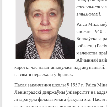
спецыяліст у г
этымалогіі.
Раіса Мікалаеў
снежня 1940 г
Болхаўскага р
вобласці (Расі
маленства пра
Айчыннай вайн
кароткі час нават апынулася пад акупацыяй.
г., сям’я пераехала ў Бранск.
Пасля заканчэння школы ў 1957 г. Раіса Мік
Ленінградскі дзяржаўны ўніверсітэт на аддз
літаратуры філалагічнага факультэта. Пасля
выпускніца атрымала дыплом з трыма квалі