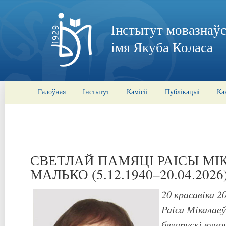
Інстытут мовазнаўс
імя Якуба Коласа
Галоўная
Інстытут
Камісіі
Публікацыі
Ка
СВЕТЛАЙ ПАМЯЦІ РАІСЫ М
МАЛЬКО (5.12.1940–20.04.2026
20 красавіка 2
Раіса Мікала
беларускі вуч