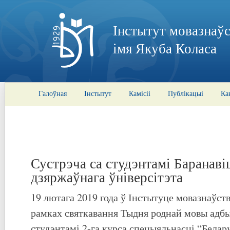
Інстытут мовазнаўс
імя Якуба Коласа
Галоўная
Інстытут
Камісіі
Публікацыі
Ка
Сустрэча са студэнтамі Баранаві
дзяржаўнага ўніверсітэта
19 лютага 2019 года ў Інстытуце мовазнаўств
рамках святкавання Тыдня роднай мовы адбы
студэнтамі 2-га курса спецыяльнасці “Белару