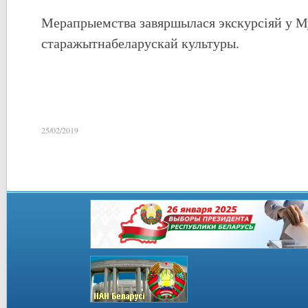
Мерапрыемства завяршылася экскурсіяй у М
старажытнабеларускай культуры.
25/02/2019