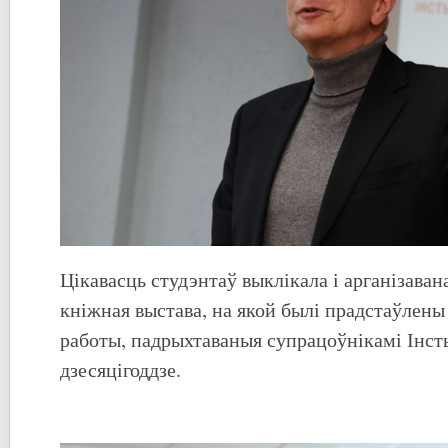
Цікавасць студэнтаў выклікала і арганізаван
кніжная выстава, на якой былі прадстаўлен
работы, падрыхтаваныя супрацоўнікамі Інст
дзесяцігоддзе.