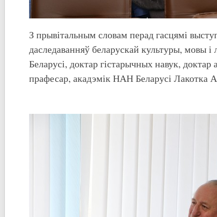
З прывітальным словам перад гасцямі высту
даследаванняў беларускай культуры, мовы і
Беларусі, доктар гістарычных навук, доктар 
прафесар, акадэмік НАН Беларусі Лакотка Ал