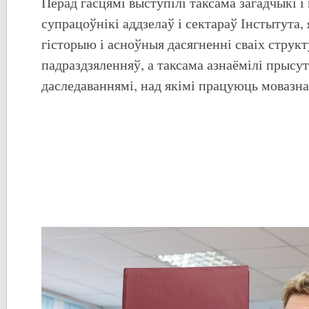
Перад гасцямі выступілі таксама загадчыкі і
супрацоўнікі аддзелаў і сектараў Інстытута, 
гісторыю і асноўныя дасягненні сваіх струк
падраздзяленняў, а таксама азнаёмілі прысу
даследаваннямі, над якімі працуюць мовазн