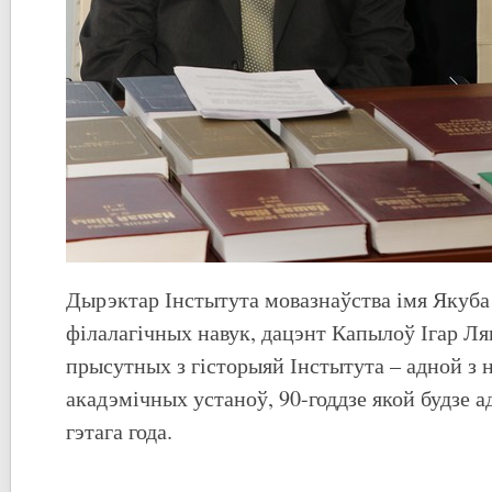
Дырэктар Інстытута мовазнаўства імя Якуба
філалагічных навук, дацэнт Капылоў Ігар Ля
прысутных з гісторыяй Інстытута – адной з
акадэмічных устаноў, 90-годдзе якой будзе а
гэтага года.