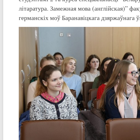
літаратура. Замежная мова (англійская)” фак
германскіх моў Баранавіцкага дзяржаўнага ў