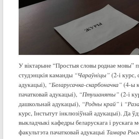
У віктарыне “Простыя словы роднае мовы” п
“Чараўніцы”
студэнцкія каманды
(2-і курс,
“Беларусачка-скарбоначка”
адукацыі),
(4-ы к
“Птушаняты”
пачатковай адукацыі),
(2-і ку
“Родны край”
“Раз
дашкольнай адукацыі),
і
курс, Інстытут інклюзіўнай адукацыі). Да ўд
выкладчыкі кафедры беларускага і рускага м
Тамара Рыг
факультэта пачатковай адукацыі