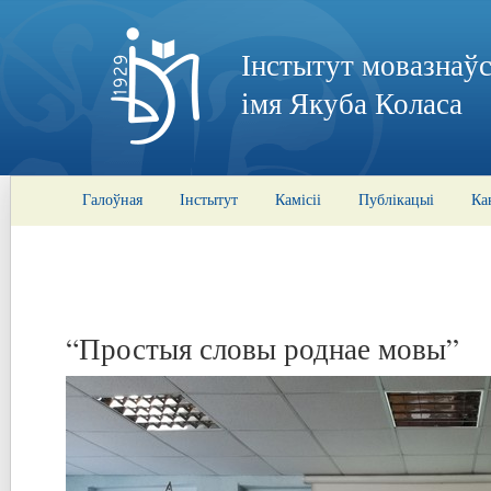
Інстытут мовазнаўс
імя Якуба Коласа
Галоўная
Інстытут
Камісіі
Публікацыі
Ка
“Простыя словы роднае мовы”