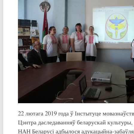
22 лютага 2019 года ў Інстытуце мовазнаўст
Цэнтра даследаванняў беларускай культуры, 
НАН Беларусі адбылося адукацыйна-забаўл