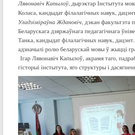
Лявонавіч Капылоў
, дырэктар Інстытута мов
Коласа, кандыдат філалагічных навук, дацэн
Уладзіміраўна Ждановіч
, дэкан факультэта 
Беларускага дзяржаўнага педагагічнага ўнів
Танка, кандыдат філалагічных навук, дацэн
адзначылі ролю беларускай мовы ў жыцці гра
Ігар Лявонавіч Капылоў, акрамя таго, падра
гісторыі інстытута, яго структуры і дасягне