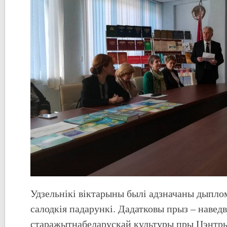
Удзельнікі віктарыны былі адзначаны дыплом
салодкія падарункі. Дадатковы прыз – навед
старажытнабеларускай культуры пры Цэнтры