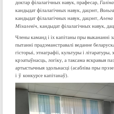
Галін
доктар філалагічных навук, прафесар,
Вольга
кандыдат філалагічных навук, дацэнт,
Алена
кандыдат філалагічных навук, дацэнт,
Міхалевіч
, кандыдат філалагічных навук, дац
Члены каманд і іх капітаны пры выкананні за
пытанні прадэманстравалі веданне беларуск
гісторыі, этнаграфіі, культуры і літаратуры,
крэатыўнасць, логіку, а таксама яскравыя па
артыстычныя здольнасці (асабліва пры прэз
і ў конкурсе капітанаў).