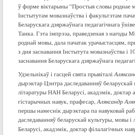
ў форме віктарыны “Простыя словы роднае м
Інстытутам мовазнаўства і факультэтам пача
Беларускага дзяржаўнага педагагічнага ўнів
Танка. Гэта імпрэза, праведзеная з нагоды 
роднай мовы, дала пачатак урачыстасцям, п
з дня заснавання Інстытута мовазнаўства і 1
заснавання Беларускага дзяржаўнага педагаг
Аляксан
Удзельнікаў і гасцей свята прывіталі
дырэктар Цэнтра даследаванняў беларускай 
літаратуры НАН Беларусі, акадэмік, доктар 
Аляксандр Аля
гістарычных навук, прафесар,
першы намеснік дырэктара па навуковай ра
даследаванняў беларускай культуры, мовы і
Беларусі, акадэмік, доктар філалагічных нав