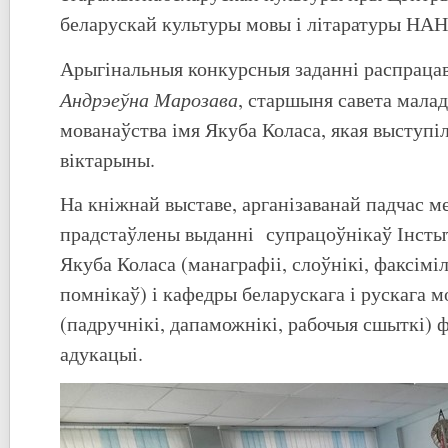
беларускай культуры мовы і літаратуры НАН
Арыгінальныя конкурсныя заданні распраца
Андрэеўна Марозава
, старшыня савета мала
мованаўства імя Якуба Коласа, якая выступіл
віктарыны.
На кніжнай выставе, арганізаванай падчас м
прадстаўлены выданні супрацоўнікаў Інстыт
Якуба Коласа (манаграфіі, слоўнікі, факсім
помнікаў) і кафедры беларускага і рускага м
(падручнікі, дапаможнікі, рабочыя сшыткі) 
адукацыі.