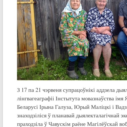
З 17 па 21 чэрвеня супрацоўнікі аддзела дыял
лінгвагеаграфіі Інстытута мовазнаўства імя
Беларусі Ірына Галуза, Юрый Маліцкі і Ва
знаходзіліся ў планавай дыялекталагічнай эк
праходзіла ў Чавускім раёне Магілёўскай воб