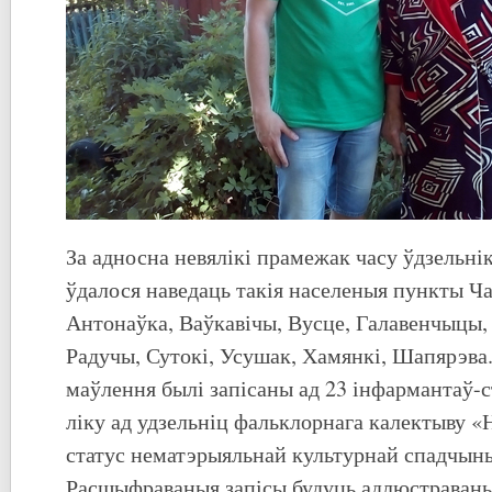
За адносна невялікі прамежак часу ўдзельні
ўдалося наведаць такія населеныя пункты Ча
Антонаўка, Ваўкавічы, Вусце, Галавенчыцы,
Радучы, Сутокі, Усушак, Хамянкі, Шапярэва
маўлення былі запісаны ад 23 інфармантаў-
ліку ад удзельніц фальклорнага калектыву «Н
статус нематэрыяльнай культурнай спадчыны
Расшыфраваныя запісы будуць адлюстраваны