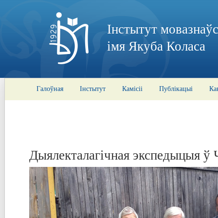
Інстытут мовазнаўс
імя Якуба Коласа
Галоўная
Інстытут
Камісіі
Публікацыі
Ка
Дыялекталагічная экспедыцыя ў 