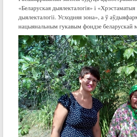
«Беларуская дыялекталогія» і «Хрэстаматыя
дыялекталогіі. Усходняя зона», а ў аўдыяфар
нацыянальным гукавым фондзе беларускай 