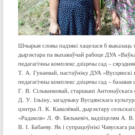
Шчырыя словы падзякі хацелася б выказаць 
дырэктара па выхаваўчай рабоце ДУА «Ваўка
педагагічны комплекс дзіцячы сад – сярэдня
Т. А. Гунаевай, настаўніку ДУА «Вусцянскі 
педагагічны комплекс дзіцячы сад – базавая
Г. В. Сільванковай, старшыні Антонаўскага
Д. У. Ільіну, загадчыку Вусцянскага культу
цэнтра Л. К. Кавалёвай, дырэктару сельскаг
«Радамля» Л. Ф. Бялькевіч, вадзіцелям А. В.
В. І. Бабаеву. Як і супрацоўнікі Чавускага 