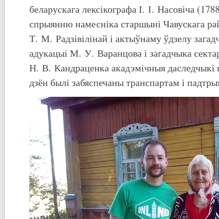
беларускага лексікографа І. І. Насовіча (17
спрыянню намесніка старшыні Чавускага р
Т. М. Радзівілінай і актыўнаму ўдзелу загад
адукацыі М. У. Варанцова і загадчыка секта
Н. В. Кандраценка акадэмічныя даследчыкі 
дзён былі забяспечаны транспартам і падтры