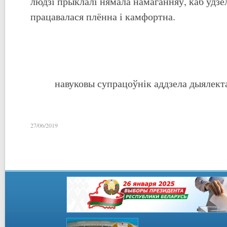
людзі прыклалі нямала намаганняў, каб удз
працавалася плённа і камфортна.
навуковы супрацоўнік аддзела дыялектал
27/06/2019