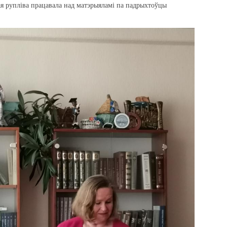
ая рупліва працавала над матэрыяламі па падрыхтоўцы