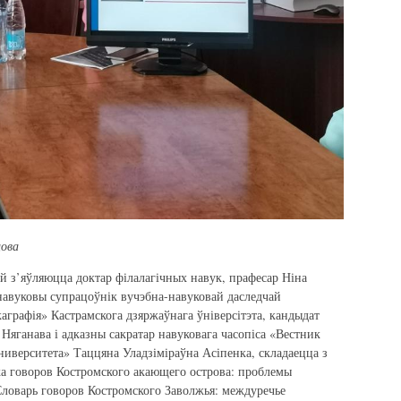
цова
ой з’яўляюцца доктар філалагічных навук, прафесар Ніна
навуковы супрацоўнік вучэбна-навуковай даследчай
ікаграфія» Кастрамскога дзяржаўнага ўніверсітэта, кандыдат
 Няганава і адказны сакратар навуковага часопіса «Вестник
ниверситета» Таццяна Уладзіміраўна Асіпенка, складаецца з
ика говоров Костромского акающего острова: проблемы
Словарь говоров Костромского Заволжья: междуречье