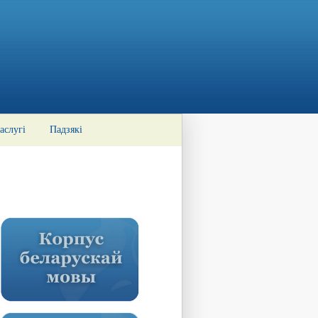
аслугі
Падзякі