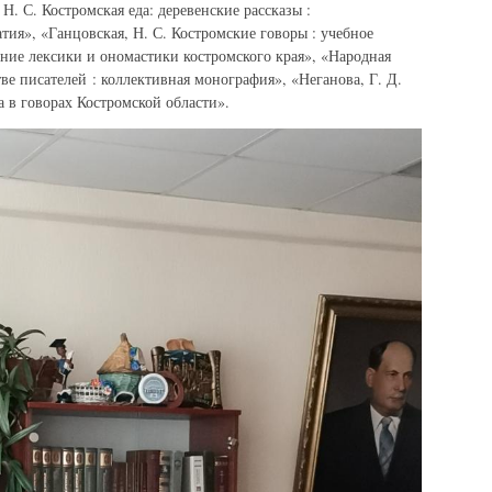
. С. Костромская еда: деревенские рассказы :
тия», «Ганцовская, Н. С. Костромские говоры : учебное
ние лексики и ономастики костромского края», «Народная
тве писателей : коллективная монография», «Неганова, Г. Д.
 в говорах Костромской области».