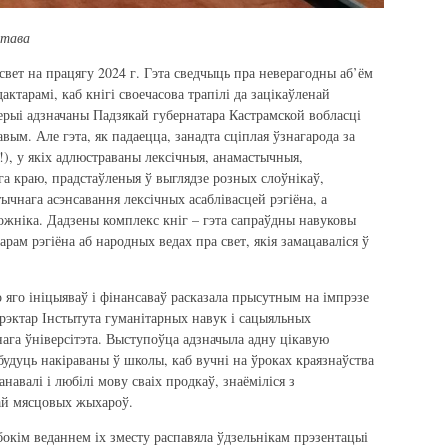
атава
свет на працягу 2024 г. Гэта сведчыць пра неверагодны аб’ём
актарамі, каб кнігі своечасова трапілі да зацікаўленай
серыі адзначаны Падзякай губернатара Кастрамской вобласці
вым. Але гэта, як падаецца, занадта сціплая ўзнагарода за
!), у якіх адлюстраваны лексічныя, анамастычныя,
а краю, прадстаўленыя ў выглядзе розных слоўнікаў,
тычнага асэнсавання лексічных асаблівасцей рэгіёна, а
ожніка. Дадзены комплекс кніг – гэта сапраўдны навуковы
рам рэгіёна аб народных ведах пра свет, якія замацаваліся ў
 яго ініцыяваў і фінансаваў расказала прысутным на імпрэзе
рэктар Інстытута гуманітарных навук і сацыяльных
нага ўніверсітэта. Выступоўца адзначыла адну цікавую
 будуць накіраваны ў школы, каб вучні на ўроках краязнаўства
навалі і любілі мову сваіх продкаў, знаёміліся з
рай мясцовых жыхароў.
окім веданнем іх зместу распавяла ўдзельнікам прэзентацыі