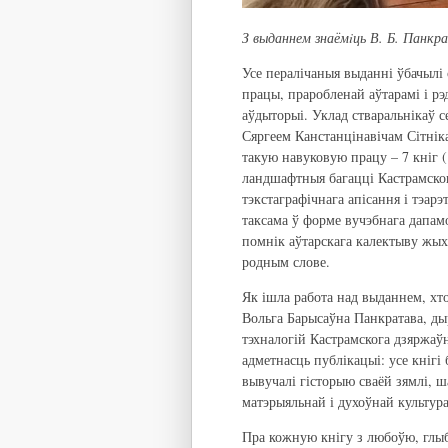
З выданнем знаёмiць В. Б. Панкр
Усе пералічаныя выданні ўбачылі 
працы, праробленай аўтарамі і рэд
аўдыторыі. Уклад стваральнікаў 
Сяргеем Канстанцінавічам Сітніка
такую навуковую працу – 7 кніг (
ландшафтныя багацці Кастрамског
тэкстаграфічнага апісання і тэарэ
таксама ў форме вучэбнага дапам
помнік аўтарскага калектыву жыха
родным слове.
Як ішла работа над выданнем, хто
Вольга Барысаўна Панкратава, ды
тэхналогій Кастрамскога дзяржаў
адметнасць публікацыі: усе кнігі
вывучалі гісторыю сваёй зямлі, ша
матэрыяльнай і духоўнай культу
Пра кожную кнігу з любоўю, глыб