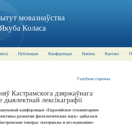
тытут мовазнаўства
 Якуба Коласа
місіі
Публікацыі
Канферэнцыі
Навіны
Кантакт
П
Галоўная старонка
няў Кастрамскога дзяржаўнага
не дыялектнай лексікаграфіі
навуковай канферэнцыі
«Евразийское гуманитарное
спективы развития филологических наук»
адбылася
К
остромские говоры:
м
атериалы и исследования»