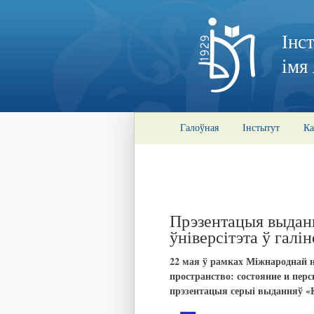
Інс
імя
Галоўная
Інстытут
Ка
Прэзентацыя выдан
ўніверсітэта ў галі
22 мая ў рамках Міжнароднай 
пространство: состояние и пер
прэзентацыя
сер
ыі
выданняў
«