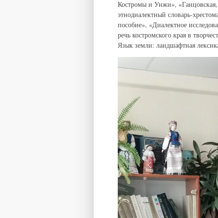
Костромы и Унжи», «Ганцовская, Н
этнодиалектный словарь-хрестома
пособие», «Диалектное исследова
речь костромского края в творчес
Язык земли: ландшафтная лексика