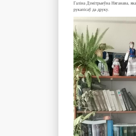
Галіна Дзмітрыеўна Няганава, як
рукапісаў да друку.