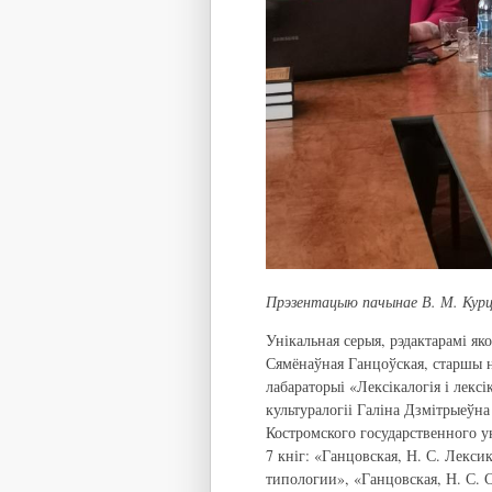
Прэзентацыю пачынае В. М. Кур
Унікальная серыя, рэдактарамі як
Сямёнаўная Ганцоўская, старшы 
лабараторыі «Лексікалогія і лекс
культуралогіі Галіна Дзмітрыеўна
Костромского государственного у
7 кніг: «Ганцовская, Н. С. Лекс
типологии», «Ганцовская, Н. С. 