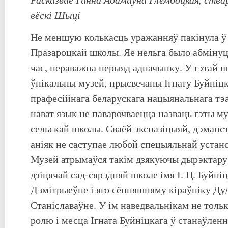
вёскі Шыці
Не меншую колькасць уражанняў пакінула ў 
Празароцкай школы. Яе нельга было абмінуць
час, пераважна перыяд адпачынку. У гэтай 
ўнікальны музей, прысвечаны Ігнату Буйніцк
прафесійнага беларускага нацыянальнага тэ
нават язык не паварочваецца назваць гэты м
сельскай школы. Сваёй экспазіцыяй, дэманс
аніяк не саступае любой спецыяльнай устано
Музей атрымаўся такім дзякуючы дырэктару
дзіцячай сад-сярэдняй школе імя І. Ц. Буйні
Дзмітрыеўне і яго сённяшняму кіраўніку Д
Станіславаўне. У ім наведвальнікам не толь
ролю і месца Ігната Буйніцкага ў станаўлен