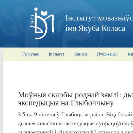
Інстытут мовазнаўс
імя Якуба Коласа
Галоўная
Інстытут
Камісіі
Публікацыі
Ка
Моўныя скарбы роднай зямлі: ды
экспедыцыя на Глыбоччыну
З 5 па 9 ліпеня ў Глыбоцкім раёне Віцебскай
дыялекталагічная экспедыцыя супрацоўнікаў
дыялекталогіі і лінгвагеаграфіі сумесна з с