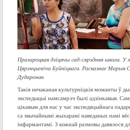
Празароцкая дзіцячы сад-сярэдняя школа. У 
Цярэнцьевіча Буйніцкага. Расказвае Марыя 
Дударонак
Такія нечаканая культурніцкія моманты ў ды
экспедыцыі намсамрэч былі адзінкавыя. Са
цікавым для нас у час экспедвцыйнага падар
са звычайнымі жыхарамі наведаных намі вё
інфармантамі. З кожнай размовы давялося дл