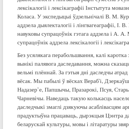
лексікалогіі і лексікаграфіі Інстытута моваз
Коласа. У экспедыцыі ўдзельнічалі В. М. Кур
аддзела дыялекталогіі і лінгвагеаграфіі, І. В
навуковы супрацоўнік гэтага аддзела і А. А.
супрацоўнік аддзела лексікалогіі і лексікагра
Без усялякага перабольшвання, калі каротка
вынікі палявога даследавання, можна сказац
вельмі плённай. За гэтыя дні даследчы атрад
вёсак. Мы пабылі ў вёсках Вераб'і, Дзеркаў
Надазер’е, Папшычы, Празарокі, Псуя, Старыя
Чарневічы. Наведаць такую колькасць насел
даследчыкі змаглі дзякуючы асаблівасцям ар
прадуктыўна працаваць, дырэкцыя Цэнтра д
беларускай культуры, мовы і літаратуры звя