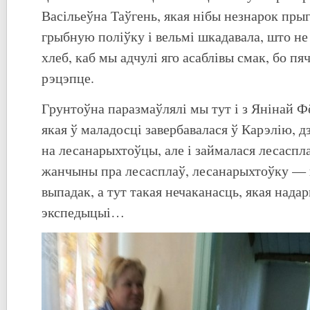
Васільеўна Таўгень, якая нібы незнарок пры
грыбную поліўку і вельмі шкадавала, што не
хлеб, каб мы адчулі яго асаблівы смак, бо п
рэцэпце.
Грунтоўна паразмаўлялі мы тут і з Янінай Ф
якая ў маладосці завербавалася ў Карэлію, д
на лесанарыхтоўцы, але і займалася лесаспл
жанчыны пра лесасплаў, лесанарыхтоўку — г
выпадак, а тут такая нечаканасць, якая нада
экспедыцыі…