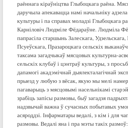
раённага кіраўніцтва Глыбоцкага раёна. Мяс
даручыла апекавацца намі начальніку адзела
культуры і па справах моладзі Глыбоцкага 
Карніловіч Людміле Фёдараўне. Людміла Фё
папрасіла старшынь Залескага, Удзельскага,
Псуеўскага, Празароцкага сельскіх выканаўч
таксама загадчыкаў мясцовых культурна-асве
сельскіх клубаў і цэнтраў культуры, з просьб
дапамогі акадэмічнай дыялекталагічнай экс
прыезд у любую з вёсак, якую мы мелі намер
пагаварыць з мясцовымі насельнікамі старэй
зрабіць запісы размовы, быў загадзя падрыхт
надзвычай важна ў сучасных побытавых умов
асяроддзі. Інфарматары ведалі, з кім і для ча
размовы. Ведалі яна і пра мэты такіх размоў