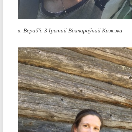
в. Вераб'і. З Ірынай Вікта