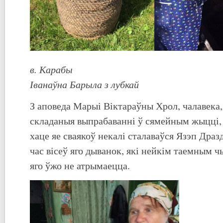
в. Карабы Я
Іванаўна Барыла з лубкай
З аповеда Марыі Віктараўны Хрол, чалавека,
складаныя выпрабаванні ў сямейным жыцці, 
хаце яе сваякоў некалі сталаваўся Язэп Драз
час вісеў яго дыванок, які нейкім таемным 
яго ўжо не атрымаецца.