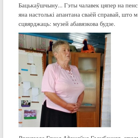
Бацькаўшчыну... Гэты чалавек цяпер на пен
яна настолькі апантана сваёй справай, што 
сцвярджаць: музей абавязкова будзе.
Расказвае Ганна Адамаўна Глембоцкая, ства