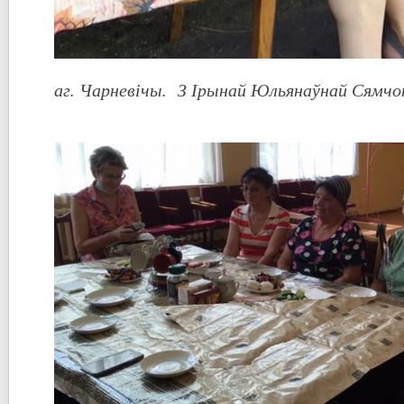
аг. Чарневічы. З Ірынай Юлья