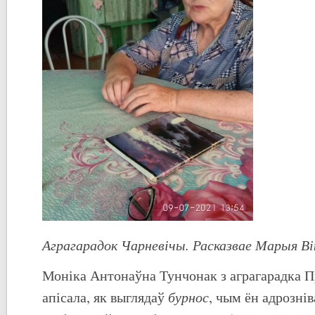
Аграгарадок Чарневічы. Расказвае Марыя В
Моніка Антонаўна Тунчонак з аграгарадка П
бурнос
апісала, як выглядаў
, чым ён адрозні