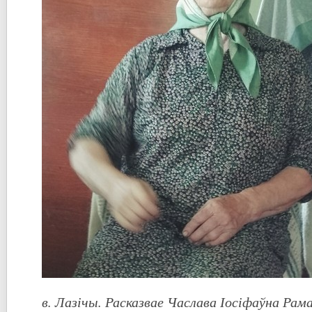
в. Лазічы. Расказвае Часлава Іосіфаўна Рам