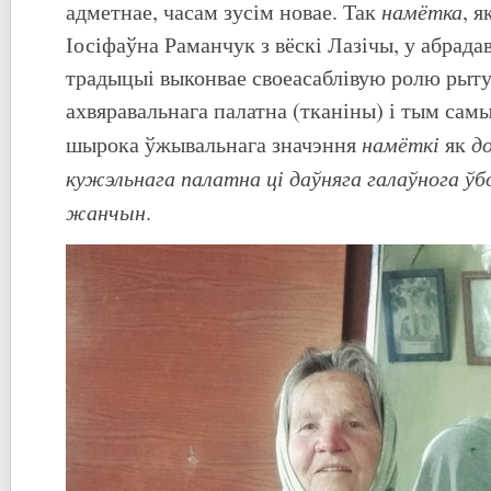
намётка
адметнае, часам зусім новае. Так
, я
Іосіфаўна Раманчук з вёскі Лазічы, у абрада
традыцыі выконвае своеасаблівую ролю рыту
ахвяравальнага палатна (тканіны) і тым сам
намёткі
до
шырока ўжывальнага значэння
як
кужэльнага палатна ці даўняга галаўнога ў
жанчын
.