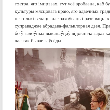
тэатра, яго імпрэзах, тут усё зроблена, каб б
культуры мясцовага краю, яго адвечных трад
не толькі ведаць, але захоўваць і развіваць і
суправаджае абрадава-фальклорная дзея. Пра
бо ў галоўных выканаўцаў відовішча зараз ка
час так бывае заўсёды.