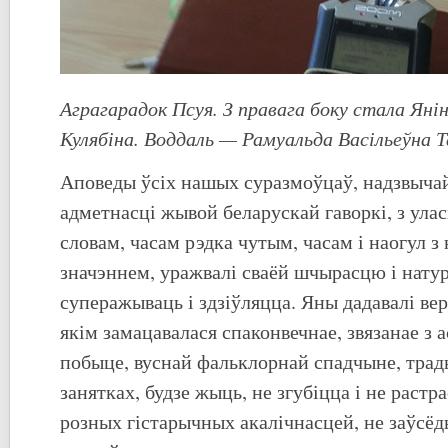
Аграгарадок Псуя. З правага боку стала Яні
Кулябіна. Воддаль — Рамуальда Васільеўна Т
Аповеды ўсіх нашых суразмоўцаў, надзвычай
адметнасці жывой беларускай гаворкі, з ула
словам, часам рэдка чутым, часам і наогул 
значэннем, уражвалі сваёй шчырасцю і нат
суперажываць і здзіўляцца. Яны дадавалі ве
якім замацавалася спаконвечнае, звязанае з а
побыце, вуснай фальклорнай спадчыне, тра
занятках, будзе жыць, не згубіцца і не растра
розных гістарычных акалічнасцей, не заўсё