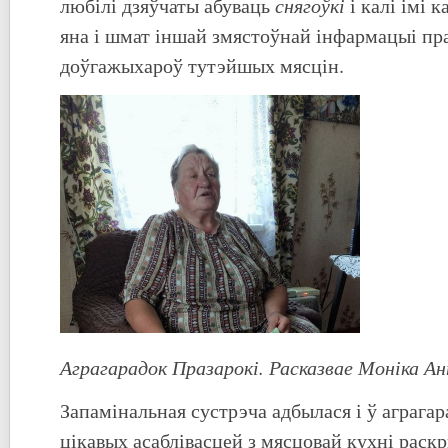
снягоўкі
любілі дзяўчаты абуваць
і калі імі 
яна і шмат іншай змястоўнай інфармацыі пра
доўгажыхароў тутэйшых мясцін.
Аграгарадок Празарокі. Расказвае Моніка А
Запамінальная сустрэча адбылася і ў аграга
цікавых асаблівасцей з мясцовай кухні раск