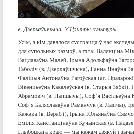
в. Дзеркаўшчына. У Цэнтры культуры
Усім, з кім давялося сустрэцца ў час экспед
для супольных размоў, а гэта: Валянціна Мі
Вацлаваўна Малей, Ірына Адольфаўна Загорс
Таболіч (в. Дзеркаўшчына), Ганна Янаўна Зя
Фаліцыя Антонаўна Рагоўская (аг. Празарокі
Вікенцьеўна Кавалеўская (в. Старыя Зябкі), 
Абрамовіч (в. Папшычы), Соф’я Васільеўна Кр
Соф’я Баляславаўна Раманчук (в. Лазічы), І
Кажэка (в. Вераб'і), Ірына Юльянаўна Сямчо
Емілія Канстанцінаўна Кучынская (в. Надаз
Глыбоцкага краю — мы кажам дзякуй і зычым