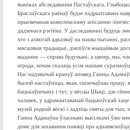
выніках абследавання Пастаўскага, Глыбоцка
Браслаўскага раёнаў будзе падрыхтавана нав
прысвечаная комплекснаму апісанню лінгві
дадзенага рэгіёна. У даследаванні будуць зм
хто з ахвотай адказваў на нашы пытанні, рас
мясцовыя традыцыі, дзяліўся жыццёвым дос
выданне — справа будучыні, а цяпер, мы, ч
атрада, хочам сказаць усім нашым суразмоў
Нас надзвычай крануў аповед Ганны Адамаў
былой настаўніцы, якая, скончыўшы працу, 
бацькаўшчыну і тут, у вёсцы Шыці, дзе сённ
чалавек, у адрамантаванай бацькоўскай хаце
музей роднай вёскі і ладзіць святы для тых, х
Ганна Адамаўна ўласнымі высілкамі ўжо мно
доме для захавання памяці пра аднавяскоўца