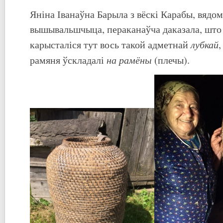
Яніна Іванаўна Барыла з вёскі Карабы, вядо
вышывальшчыца, пераканаўча даказала, што
лубкай
карысталіся тут вось такой адметнай
,
на рамёны
рамяня ўскладалі
(плечы).