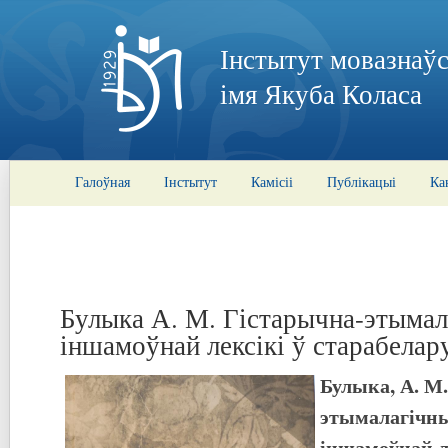
Інстытут мовазнаўс
імя Якуба Коласа
Галоўная
Інстытут
Камісіі
Публікацыі
Ка
Булыка А. М. Гістарычна-этымал
іншамоўнай лексікі ў старабелар
Булыка, А. М
этымалагічны
іншамоўнай л