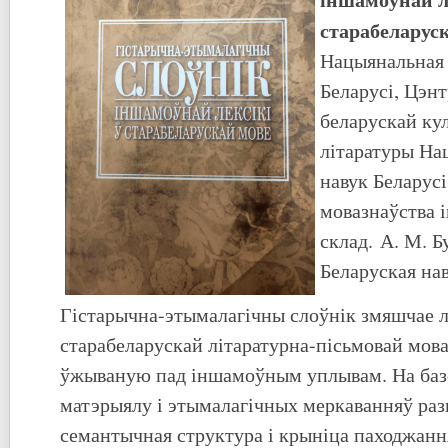
старабеларус
Нацыянальная 
Беларусі, Цэн
беларускай ку
літаратуры На
навук Беларусі
мовазнаўства і
склад. А. М. Б
Беларуская нав
Гістарычна-этымалагічны слоўнік змяшчае л
старабеларускай літаратурна-пісьмовай мова
ўжываную пад іншамоўным уплывам. На баз
матэрыялу і этымалагічных меркаванняў ра
семантычная структура і крыніца паходжанн