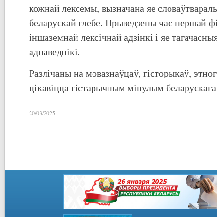
кожнай лексемы, вызначана яе словаўтварал
беларускай глебе. Прыведзены час першай ф
іншаземнай лексічнай адзінкі і яе тагачасны
адпаведнікі.
Разлічаны на мовазнаўцаў, гісторыкаў, этногр
цікавіцца гістарычным мінулым беларускага
20/03/2025