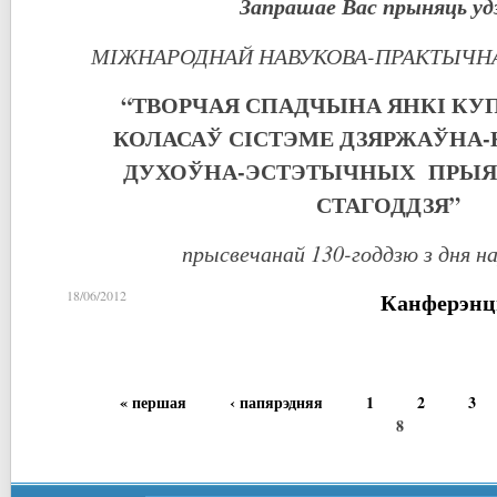
Запрашае Вас прыняць удз
МІЖНАРОДНАЙ НАВУКОВА-ПРАКТЫЧН
“ТВОРЧАЯ СПАДЧЫНА ЯНКІ КУП
КОЛАСАЎ СІСТЭМЕ ДЗЯРЖАЎНА-
ДУХОЎНА-ЭСТЭТЫЧНЫХ ПРЫЯ
СТАГОДДЗЯ”
прысвечанай 130-годдзю з дня 
Канферэнц
18/06/2012
« першая
‹ папярэдняя
1
2
3
8