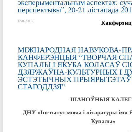
эксперыментальным аспектах: суча
перспектывы”, 20-21 лістапада 201
Канферэнц
16/07/2012
МІЖНАРОДНАЯ НАВУКОВА-П
КАНФЕРЭНЦЫЯ “ТВОРЧАЯ СП
КУПАЛЫ І ЯКУБА КОЛАСАЎ С
ДЗЯРЖАЎНА-КУЛЬТУРНЫХ І Д
ЭСТЭТЫЧНЫХ ПРЫЯРЫТЭТАЎ 
СТАГОДДЗЯ”
ШАНОЎНЫЯ КАЛЕГІ
ДНУ «Інстытут мовы і літаратуры імя Я
Купалы»