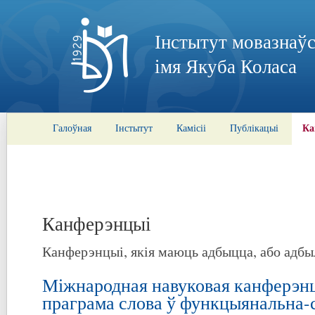
Інстытут мовазнаўс
імя Якуба Коласа
Ка
Галоўная
Інстытут
Камісіі
Публікацыі
Канферэнцыі
Канферэнцыі, якія маюць адбыцца, або адбы
Міжнародная навуковая канферэн
праграма слова ў функцыянальна-