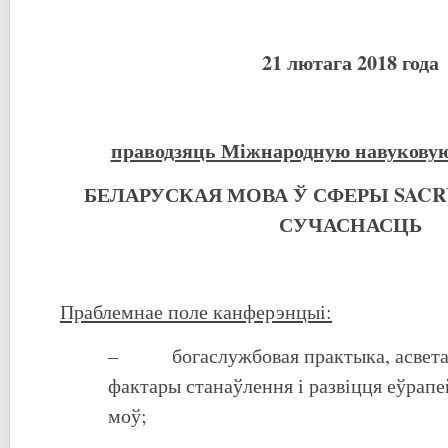
21 лютага 2018 года
праводзяць Міжнародную навукову
БЕЛАРУСКАЯ
МОВА Ў СФЕРЫ SAC
СУЧАСНАСЦЬ
Праблемнае поле канферэнцыі:
– богаслужбовая практыка, асвета і
фактары станаўлення і развіцця еўрап
моў;