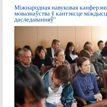
Міжнародная навуковая канферэн
мовазнаўства ў кантэксце міждыс
даследаванняў”