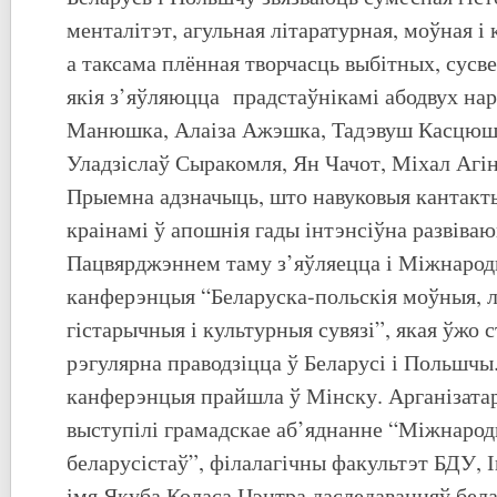
менталітэт, агульная літаратурная, моўная і
а таксама плённая творчасць выбітных, сусв
якія з’яўляюцца прадстаўнікамі абодвух нар
Манюшка, Алаіза Ажэшка, Тадэвуш Касцюшк
Уладзіслаў Сыракомля, Ян Чачот, Міхал Агін
Прыемна адзначыць, што навуковыя кантак
краінамі ў апошнія гады інтэнсіўна развіва
Пацвярджэннем таму з’яўляецца і Міжнарод
канферэнцыя “Беларуска-польскія моўныя, л
гістарычныя і культурныя сувязі”, якая ўжо 
рэгулярна праводзіцца ў Беларусі і Польшчы.
канферэнцыя прайшла ў Мінску. Арганізата
выступілі грамадскае аб’яднанне “Міжнаро
беларусістаў”, філалагічны факультэт БДУ, 
імя Якуба Коласа Цэнтра даследаванняў бел