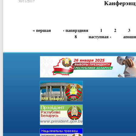
Канферэнц
30/11/2017
« першая
‹ папярэдняя
1
2
3
8
наступная ›
апошн