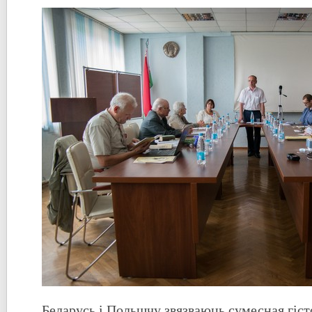
Беларусь і Польшчу звязваюць сумесная гісто