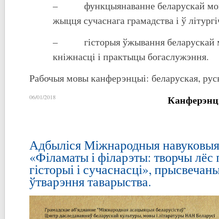
– функцыянаванне беларускай мовы
жыцця сучаснага грамадства і ў літург
– гісторыя ўжывання беларускай мо
кніжнасці і практыцы богаслужэння.
Рабочыя мовы канферэнцыі: беларуская, руск
Канферэнц
06/01/2018
Адбыліся Міжнародныя навуковыя
«Філаматы і філарэты: творчы лёс 
гісторыі і сучаснасці», прысвечан
ўтварэння таварыства.