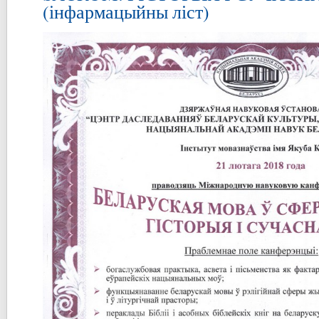
(інфармацыйны ліст)