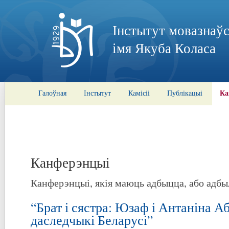
Інстытут мовазнаўс
імя Якуба Коласа
Ка
Галоўная
Інстытут
Камісіі
Публікацыі
Канферэнцыі
Канферэнцыі, якія маюць адбыцца, або адбы
“Брат і сястра: Юзаф і Антаніна А
даследчыкі Беларусі”