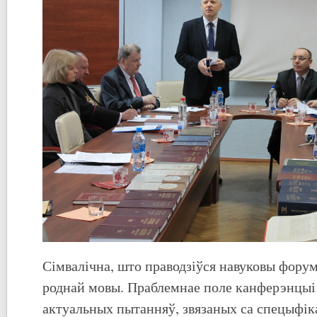
Сімвалічна, што праводзіўся навуковы фору
роднай мовы. Праблемнае поле канферэнцыі
актуальных пытанняў, звязаных са спецыфі