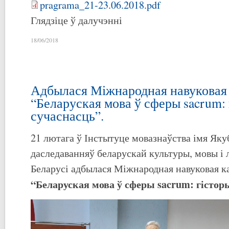
pragrama_21-23.06.2018.pdf
Глядзіце ў далучэнні
18/06/2018
Адбылася Міжнародная навуковая
“Беларуская мова ў сферы sacrum: 
сучаснасць”.
21 лютага ў Інстытуце мовазнаўства імя Яку
даследаванняў беларускай культуры, мовы і
Беларусі адбылася Міжнародная навуковая 
“Беларуская мова ў сферы
sacrum
: гістор