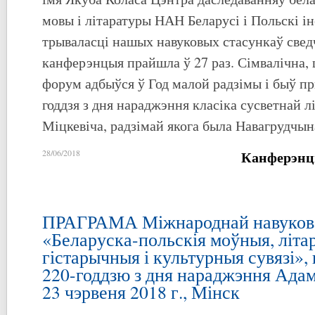
мовы і літаратуры НАН Беларусі і Польскі і
трываласці нашых навуковых стасункаў свед
канферэнцыя прайшла ў 27 раз. Сімвалічна,
форум адбыўся ў Год малой радзімы і быў п
годдзя з дня нараджэння класіка сусветнай 
Міцкевіча, радзімай якога была Навагрудчын
Канферэнц
28/06/2018
ПРАГРАМА Міжнароднай навуков
«Беларуска-польскія моўныя, літа
гістарычныя і культурныя сувязі»,
220-годдзю з дня нараджэння Адам
23 чэрвеня 2018 г., Мінск