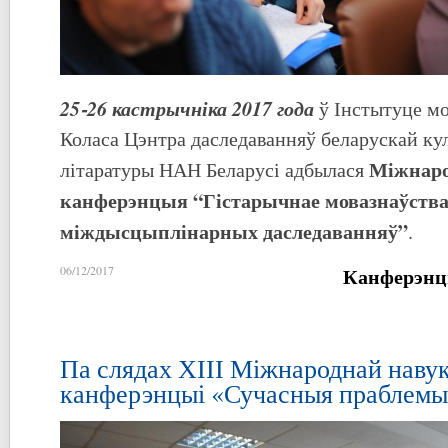
25‑26 кастрычніка 2017 года
ў Інстытуце мо
Коласа Цэнтра даследаванняў беларускай кул
Міжнаро
літаратуры НАН Беларусі адбылася
канферэнцыя “Гістарычнае мовазнаўства
міждысцыплінарных даследаванняў”
.
Канферэнц
06/12/2017
Па слядах ХІІІ Міжнароднай наву
канферэнцыі «Сучасныя праблемы 