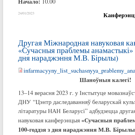
Начало:
10.00
Канферэнц
24/01/2023
Другая Міжнародная навуковая к
«Сучасныя праблемы анамастыкі» (
дня нараджэння М.В. Бірылы)
infarmacyyny_list_suchasnyya_prablemy_ana
Шаноўныя калегі!
13–14 верасня 2023 г. у Інстытуце мовазнаўс
ДНУ “Цэнтр даследаванняў беларускай куль
літаратуры НАН Беларусі” адбудзецца друг
«Сучасныя праблем
навуковая канферэнцыя
100-годдзя з дня нараджэння М.В. Бірылы