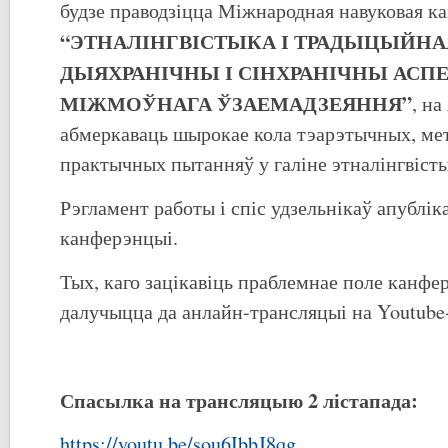
будзе праводзіцца Міжнародная навуковая 
“ЭТНАЛІНГВІСТЫКА І ТРАДЫЦЫЙНАЯ
ДЫЯХРАНІЧНЫ І СІНХРАНІЧНЫ АСП
МІЖМОЎНАГА ЎЗАЕМАДЗЕЯННЯ”
, на
абмеркаваць шырокае кола тэарэтычных, мет
практычных пытанняў у галіне этналінгвісты
Рэгламент работы і спіс удзельнікаў апублік
канферэнцыі.
Тых, каго зацікавіць праблемнае поле канфе
далучыцца да анлайн-трансляцыі на Youtube-
Спасылка на трансляцыю 2 лістапада:
https://youtu.be/sou6IbbJ8qg