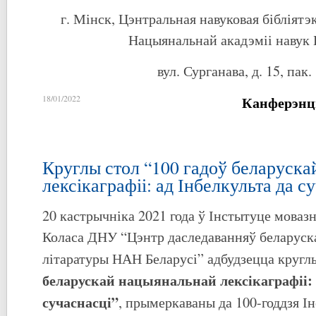
г. Мінск, Цэнтральная навуковая бібліятэ
Нацыянальнай акадэміі навук 
вул. Сурганава, д. 15, пак.
Канферэнц
18/01/2022
Круглы стол “100 гадоў беларуск
лексікаграфіі: ад Інбелкульта да с
20 кастрычніка 2021 года ў Інстытуце моваз
Коласа ДНУ “Цэнтр даследаванняў беларуска
літаратуры НАН Беларусі” адбудзецца кругл
беларускай нацыянальнай лексікаграфіі: 
сучаснасці
”
, прымеркаваны да 100-годдзя І