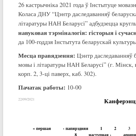
26 кастрычніка 2021 года ў Інстытуце моваз
Коласа ДНУ “Цэнтр даследаванняў беларуска
літаратуры НАН Беларусі” адбудзецца кругл
навуковая тэрміналогія: гісторыя і сучас
да 100-годдзя Інстытута беларускай культуры
Месца правядзення:
Цэнтр даследаванняў б
мовы і літаратуры НАН Беларусі” (г. Мінск, в
корп. 2, 3-ці паверх, каб. 302).
Пачатак работы:
10-00
Канферэнц
22/09/2021
« першая
‹ папярэдняя
1
2
3
8
наступная ›
апошн