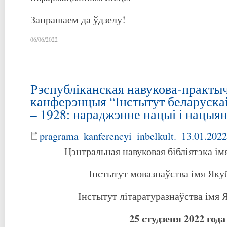
Запрашаем да ўдзелу!
06/06/2022
Рэспубліканская навукова-практы
канферэнцыя “Інстытут беларуска
– 1928: нараджэнне нацыі і нацыя
pragrama_kanferencyi_inbelkult._13.01.2022
Цэнтральная навуковая бібліятэка ім
Інстытут мовазнаўства імя Яку
Інстытут літаратуразнаўства імя 
25 студзеня 2022 года