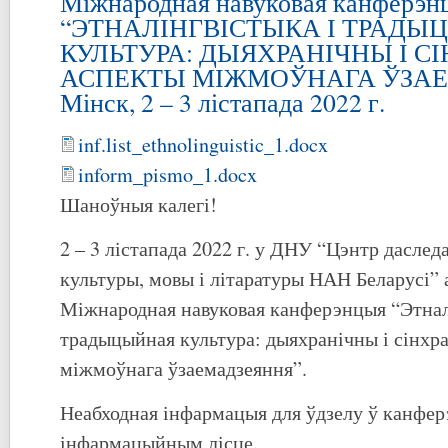
Міжнародная навуковая канферэн
“ЭТНАЛІНГВІСТЫКА І ТРАДЫ
КУЛЬТУРА: ДЫЯХРАНІЧНЫ І С
АСПЕКТЫ МІЖМОЎНАГА ЎЗАЕ
Мінск, 2 – 3 лістапада 2022 г.
inf.list_ethnolinguistic_1.docx
inform_pismo_1.docx
Шаноўныя калегі!
2 – 3 лістапада 2022 г. у ДНУ “Цэнтр дасле
культуры, мовы і літаратуры НАН Беларусі” 
Міжнародная навуковая канферэнцыя “Этнал
традыцыйная культура: дыяхранічны і сінхр
міжмоўнага ўзаемадзеяння”.
Неабходная інфармацыя для ўдзелу ў канфе
інфармацыйным лісце.