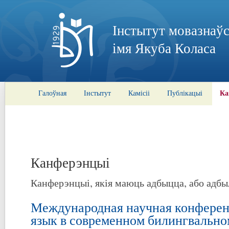
Інстытут мовазнаўс
імя Якуба Коласа
Ка
Галоўная
Інстытут
Камісіі
Публікацыі
Канферэнцыі
Канферэнцыі, якія маюць адбыцца, або адбы
Международная научная конферен
язык в современном билингвально