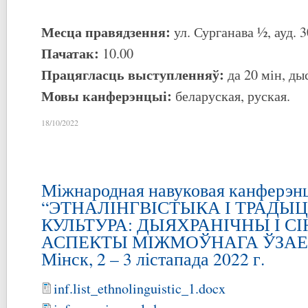
Месца правядзення:
ул. Сурганава ½, ауд. 3
Пачатак:
10.00
Працягласць выступленняў:
да 20 мін, дыс
Мовы канферэнцыі:
беларуская, руская.
18/10/2022
Міжнародная навуковая канферэн
“ЭТНАЛІНГВІСТЫКА І ТРАДЫ
КУЛЬТУРА: ДЫЯХРАНІЧНЫ І С
АСПЕКТЫ МІЖМОЎНАГА ЎЗАЕ
Мінск, 2 – 3 лістапада 2022 г.
inf.list_ethnolinguistic_1.docx