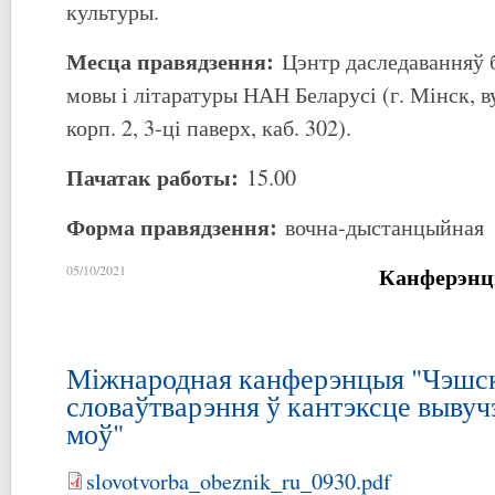
культуры.
Месца правядзення:
Цэнтр даследаванняў 
мовы і літаратуры НАН Беларусі (г. Мінск, ву
корп. 2, 3-ці паверх, каб. 302).
Пачатак работы:
15.00
Форма правядзення:
вочна-дыстанцыйная
Канферэнц
05/10/2021
Міжнародная канферэнцыя "Чэшс
словаўтварэння ў кантэксце вывуч
моў"
slovotvorba_obeznik_ru_0930.pdf