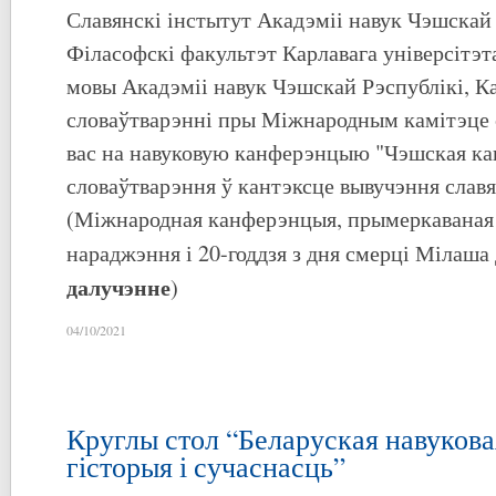
Славянскі інстытут Акадэміі навук Чэшскай 
Філасофскі факультэт Карлавага універсітэт
мовы Акадэміі навук Чэшскай Рэспублікі, Ка
словаўтварэнні пры Міжнародным камітэце 
вас на навуковую канферэнцыю "Чэшская к
словаўтварэння ў кантэксце вывучэння славя
(Міжнародная канферэнцыя, прымеркаваная д
нараджэння і 20-годдзя з дня смерці Мілаша 
далучэнне
)
04/10/2021
Круглы стол “Беларуская навукова
гісторыя і сучаснасць”