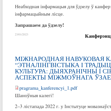
Неабходная інфармацыя для ўдзелу ў канфе
інфармацыйным лісце.
Запрашаем да ўдзелу!
Канферэнц
23/01/2023
МІЖНАРОДНАЯ НАВУКОВАЯ 
“ЭТНАЛІНГВІСТЫКА І ТРАДЫ
КУЛЬТУРА: ДЫЯХРАНІЧНЫ І С
АСПЕКТЫ МІЖМОЎНАГА ЎЗА
pragrama_kanferencyi_1.pdf
Шаноўныя калегі!
2–3 лістапада 2022 г. у Інстытуце мовазнаўс