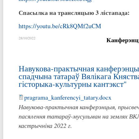
Спасылка на трансляцыю 3 лістапада:
https://youtu.be/cRk8QMf2uCM
Канферэнц
28/10/2022
Навукова-практычная канферэнцы
спадчына татараў Вялікага Княства
гісторыка-культурны кантэкст"
pragrama_kanferencyi_tatary.docx
Навукова-практычная канферэнцыя, прысвеч
пасялення татараў-мусульман на землях ВКЛ
кастрычніка 2022 г.