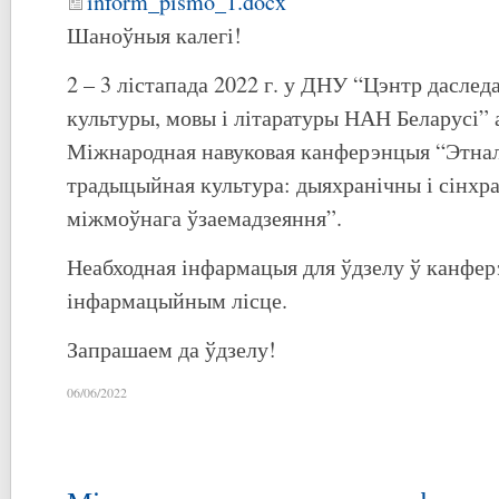
inform_pismo_1.docx
Шаноўныя калегі!
2 – 3 лістапада 2022 г. у ДНУ “Цэнтр дасле
культуры, мовы і літаратуры НАН Беларусі” 
Міжнародная навуковая канферэнцыя “Этнал
традыцыйная культура: дыяхранічны і сінхр
міжмоўнага ўзаемадзеяння”.
Неабходная інфармацыя для ўдзелу ў канфе
інфармацыйным лісце.
Запрашаем да ўдзелу!
06/06/2022