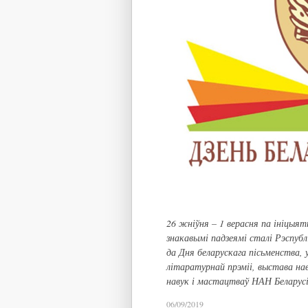
26 жніўня – 1 верасня па ініцыя
знакавымі падзеямі сталі Рэспуб
да Дня беларускага пісьменства
літаратурнай прэміі, выстава на
навук і мастацтваў НАН Беларусі
06/09/2019