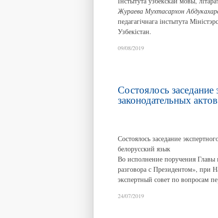
Інстытута ўзбекскай мовы, літара
Жураева Мухтасархон Абдукахар
педагагічнага інстытута Міністэ
Узбекістан.
09/08/2019
Состоялось заседание 
законодательных актов
Состоялось заседание экспертног
белорусский язык
Во исполнение поручения Главы г
разговора с Президентом», при 
экспертный совет по вопросам пе
24/07/2019