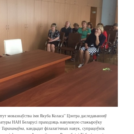
ытут мовазнаўства імя Якуба Коласа” Цэнтра даследаванняў
аратуры НАН Беларусі праходзяць навуковую стажыроўку
 Тараханаўна
, кандыдат філалагічных навук, супрацоўнік