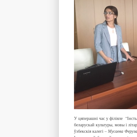
У цяперашні час у філіяле “Інст
беларускай культуры, мовы і літ
ўзбекскія калегі –
Мусаева
Феруза