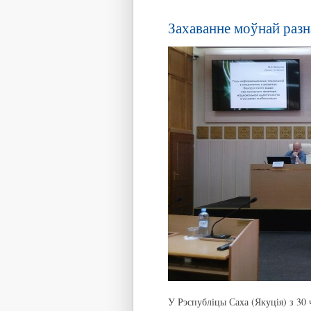
Захаванне моўнай разна
У Рэспубліцы Саха (Якуція) з 3