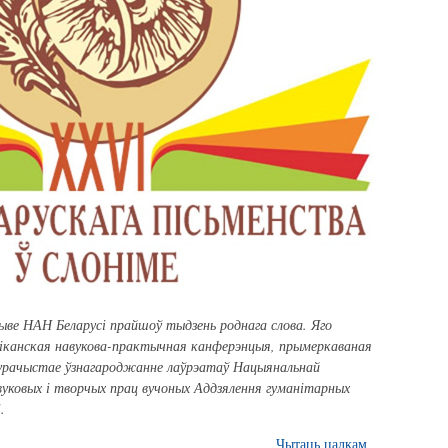
тыве НАН Беларусі прайшоў тыдзень роднага слова. Яго
ліканская навукова-практычная канферэнцыя, прымеркаваная
, урачыстае ўзнагароджанне лаўрэатаў Нацыянальнай
вуковых і творчых прац вучоных Аддзялення гуманітарных
.
Чытаць цалкам