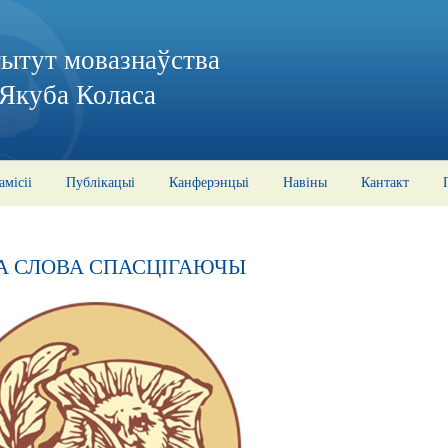
тытут мовазнаўства
 Якуба Коласа
амісіі
Публікацыі
Канферэнцыі
Навіны
Кантакт
А СЛОВА СПАСЦІГАЮЧЫ