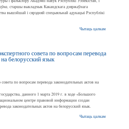
туры і фальклору Акадэміі навук Рэспублікі Узбекістан, і
аўна
, старшы выкладчык Какандскага дзяржаўнага
рства вышэйшай і сярэдняй спецыяльнай адукацыі Рэспублікі
Чытаць цалкам
экспертного совета по вопросам перевода
 на белорусский язык
о совета по вопросам перевода законодательных актов на
осударства, данного 1 марта 2019 г. в ходе «Большого
Национальном центре правовой информации создан
ревода законодательных актов на белорусский язык.
Чытаць цалкам