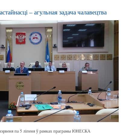
стайнасці – агульная задача чалавецтва
0 чэрвеня па 5 ліпеня ў рамках праграмы ЮНЕСКА