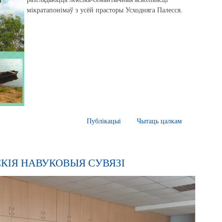
мікратапонімаў з усёй прасторы Усходняга Палесся.
Публікацыі
Чытаць цалкам
КІЯ НАВУКОВЫЯ СУВЯЗІ