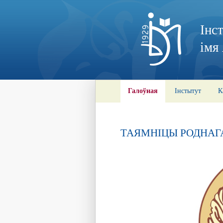
Інс
імя
Галоўная
Інстытут
К
ТАЯМНІЦЫ РОДНАГ