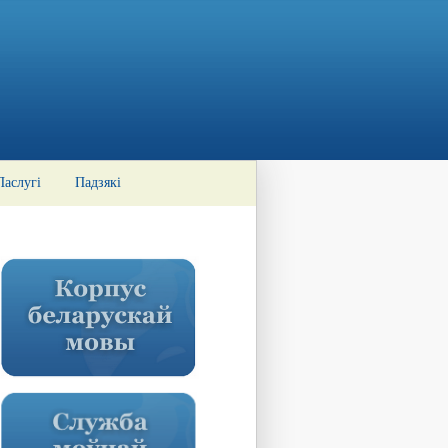
Паслугі
Падзякі