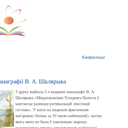
Канферэнцыі
анаграфіі В. А. Шклярыка
З друку выйшла 2-е выданне манаграфіі В. А.
Шклярыка «Мікратапанімія Усходняга Палесся ў
кантэксце развіцця рэгіянальнай лексічнай
сістэмы». У кнізе на шырокім фактычным
матэрыяле (больш за 30 тысяч найменняў), частка
якога яшчэ не была ў навуковым звароце,
разглядаюцца лексіка-семантычныя асаблівасці