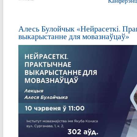
Канферэнц
Алесь Булойчык «Нейрасеткі. Пр
выкарыстанне для мовазнаўцаў»