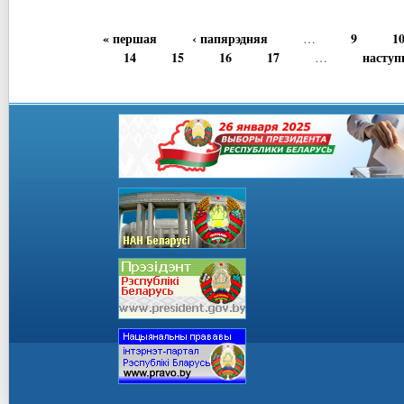
« першая
‹ папярэдняя
9
1
…
14
15
16
17
наступ
…