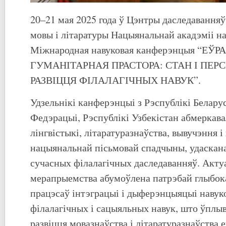
20–21 мая 2025 года ў Цэнтры даследаванняў
мовы і літаратуры Нацыянальнай акадэміі на
Міжнародная навуковая канферэнцыя “ЕЎ
ГУМАНІТАРНАЯ ПРАСТОРА: СТАН І ПЕ
РАЗВІЦЦЯ ФІЛАЛАГІЧНЫХ НАВУК”.
Удзельнікі канферэнцыі з Рэспублікі Беларус
Федэрацыі, Рэспублікі Узбекістан абмеркав
лінгвістыкі, літаратуразнаўства, вывучэння 
нацыянальнай пісьмовай спадчыны, удаскана
сучасных філалагічных даследаванняў. Акту
мерапрыемства абумоўлена патрэбай глыбок
працэсаў інтэграцыі і дыферэнцыяцыі навуко
філалагічных і сацыяльных навук, што ўплы
развіцця мовазнаўства і літаратуразнаўства е