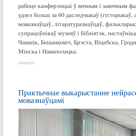
рабоце канферэнцыі ў вочным і завочным ф
удзел больш за 60 даследчыкаў (гісторыкаў, 
мовазнаўцаў, літаратуразнаўцаў, фалькларыст
супрацоўнікаў музеяў і бібліятэк, настаўніка
Чашнік, Бешанковіч, Брэста, Віцебска, Грод
Мінска і Наваполацка.
19/06/2025
Практычнае выкарыстанне нейрас
мовазнаўцамі