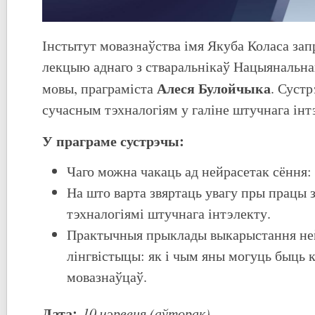
Інстытут мовазнаўства імя Якуба Коласа за
лекцыю аднаго з стваральнікаў Нацыянальна
Алеся Булойчыка
мовы, праграміста
. Сустр
сучасным тэхналогіям у галіне штучнага інт
У праграме сустрэчы:
Чаго можна чакаць ад нейрасетак сёння:
На што варта звяртаць увагу пры працы 
тэхналогіямі штучнага інтэлекту.
Практычныя прыклады выкарыстання не
лінгвістыцы: як і чым яны могуць быць 
мовазнаўцаў.
Дата:
10 чэрвеня (аўторак)