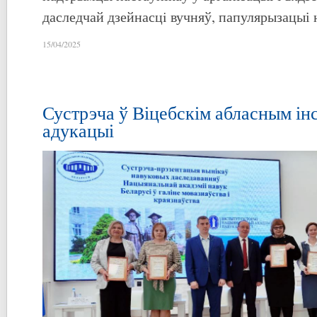
даследчай дзейнасцi вучняў, папулярызацыі н
15/04/2025
Сустрэча ў Віцебскім абласным ін
адукацыі