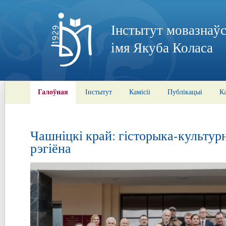
Інстытут мовазнаўс
імя Якуба Коласа
Галоўная
Інстытут
Камісіі
Публікацыі
К
Чашніцкі край: гісторыка-культур
рэгіёна