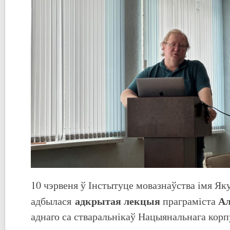
10 чэрвеня ў Інстытуце мовазнаўства імя Як
адкрытая лекцыя
Ал
адбылася
праграміста
аднаго са стваральнікаў Нацыянальнага кор