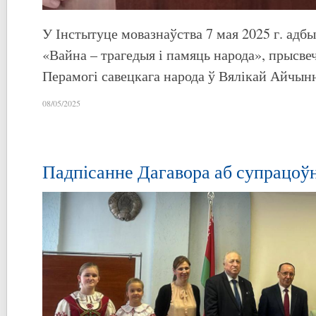
У Інстытуце мовазнаўства 7 мая 2025 г. адб
«Вайна – трагедыя і памяць народа», прысве
Перамогі савецкага народа ў Вялікай Айчын
08/05/2025
Падпісанне Дагавора аб супрацоў