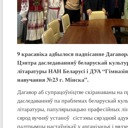
9 красавіка адбылося падпісанне Дагавор
Цэнтра даследаванняў беларускай культу
літаратуры НАН Беларусі і ДУА “Гімназія
навучання №23 г. Мінска”.
Дагавор аб супрацоўніцтве скіранаваны на 
даследаванняў па праблемах беларускай куль
літаратуры, папулярызацыю прафесійных лі
сярод вучняў устаноў сістэмы сярэдняй адук
падтрымцы настаўнікаў у арганiзацыi i вядзе