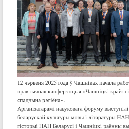
12 чэрвеня 2025 года ў Чашніках пачала рабо
практычная канферэнцыя «Чашніцкі край: г
спадчына рэгіёна».
Арганізатарамі навуковага форуму выступіл
беларускай культуры мовы і літаратуры НАН 
гісторыі НАН Беларусі і Чашніцкі раённы в