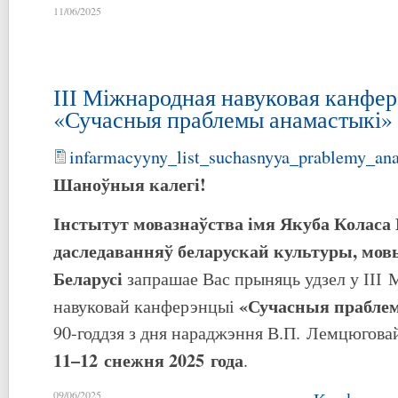
11/06/2025
ІІІ Міжнародная навуковая канфе
«Сучасныя праблемы анамастыкі»
infarmacyyny_list_suchasnyya_prablemy_an
Шаноўныя калегі!
Інстытут мовазнаўства імя Якуба Коласа
даследаванняў беларускай культуры, мов
Беларусі
запрашае Вас прыняць удзел у ІІІ
«Сучасныя прабле
навуковай канферэнцыі
90-годдзя з дня нараджэння В.П. Лемцюговай
11–12 снежня 2025 года
.
09/06/2025