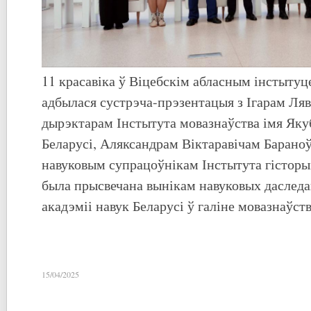
11 красавіка ў Віцебскім абласным інстытуц
адбылася сустрэча-прэзентацыя з Ігарам Ля
дырэктарам Інстытута мовазнаўства імя Як
Беларусі, Аляксандрам Віктаравічам Барано
навуковым супрацоўнікам Інстытута гісторы
была прысвечана вынікам навуковых даслед
акадэміі навук Беларусі ў галіне мовазнаўст
15/04/2025