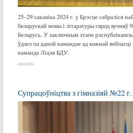
25–29 сакавіка 2024 г. у Брэсце сабраліся 
беларускай мовы і літаратуры сярод вучняў 9
Беларусь. У заключным этапе рэспубліканск
ўдзел па адной камандзе ад кожнай вобласці і
каманда Ліцэя БДУ.
02/04/2024
Супрацоўніцтва з гімназіяй №22 г