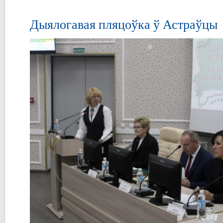
Дыялогавая пляцоўка ў Астраўцы