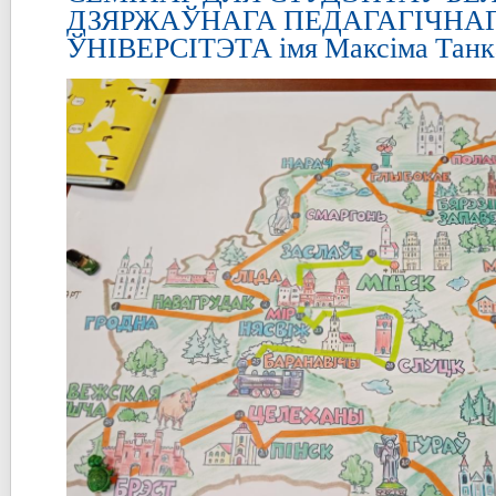
ДЗЯРЖАЎНАГА ПЕДАГАГІЧНА
ЎНІВЕРСІТЭТА імя Максіма Танк