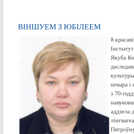
ВІНШУЕМ З ЮБІЛЕЕМ
8 красав
Інстытут
Якуба Ко
даследав
культуры
шчыра і 
з 70-год
навукова
аддзела 
лінгваге
Пятроўну