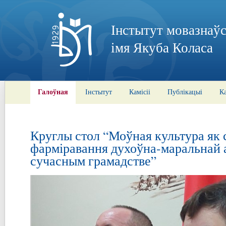
Інстытут мовазнаўс
імя Якуба Коласа
Галоўная
Інстытут
Камісіі
Публікацыі
К
Круглы стол “Моўная культура як 
фарміравання духоўна-маральнай 
сучасным грамадстве”