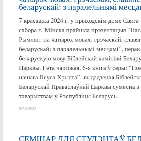
беларускай: з паралельнымі месца
7 красавіка 2024 г. у прыходскім доме Свят
сабора г. Мінска прайшла прэзентацыя “Пас
Рымлян: на чатырох мовах: грэчаскай, славян
беларускай: з паралельнымі месцамі”, пера
беларускую мову Біблейскай камісіяй Белар
Царквы. Гэта чарговая, 6-я кніга ў серыі “Н
нашага Іісуса Хрыста”, выдадзеная Біблейск
Беларускай Праваслаўнай Царквы сумесна з 
таварыствам у Рэспубліцы Беларусь.
09/04/2024
СЕМІНАР ДЛЯ СТУДЭНТАЎ БЕ