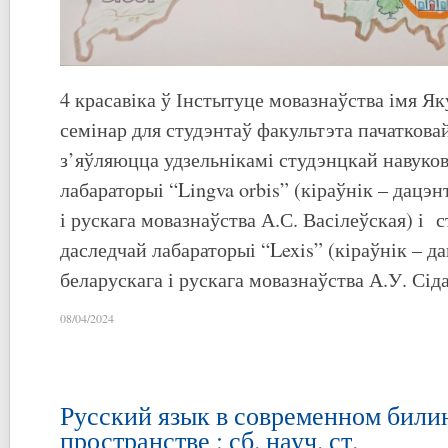
4 красавіка ў Інстытуце мовазнаўства імя Я
семінар для студэнтаў факультэта пачатковай
з’яўляюцца удзельнікамі студэнцкай навуко
лабараторыі “Lingva orbis” (кіраўнік – дацэ
і рускага мовазнаўства А.С. Васілеўская) і 
даследчай лабараторыі “Lexis” (кіраўнік – д
беларускага і рускага мовазнаўства А.У. Сід
08/04/2024
Русский язык в современном били
пространстве : сб. науч. ст.