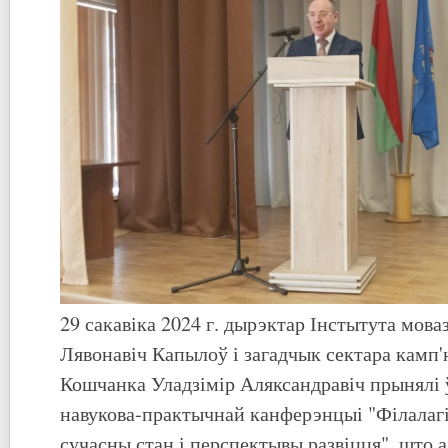
29 сакавіка 2024 г. дырэктар Інстытута мова
Лявонавіч Капылоў і загадчык сектара камп'
Кошчанка Уладзімір Аляксандравіч прынялі 
навукова-практычнай канферэнцыі "Філалагі
сучасны стан і перспектывы развіцця", што 