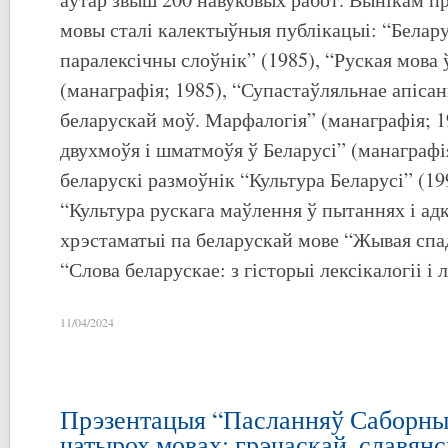
мовы сталі калектыўныя публікацыі: “Белару
паралексічны слоўнік” (1985), “Руская мова 
(манаграфія; 1985), “Супастаўляльнае апісан
беларускай моў. Марфалогія” (манаграфія; 1
двухмоўя і шматмоўя ў Беларусі” (манаграфія
беларускі размоўнік “Культура Беларусі” (19
“Культура рускага маўлення ў пытаннях і адк
хрэстаматыі па беларускай мове “Жывая спад
“Слова беларускае: з гісторыі лексікалогіі і л
11/04/2024
Прэзентацыя “Пасланняў Саборных
чатырох мовах: грэчаскай, славянс