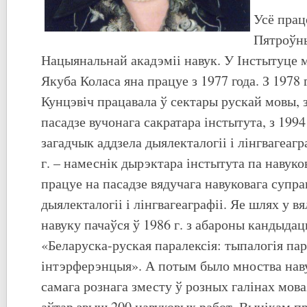
Усё пра
Пятроўн
Нацыянальнай акадэміі навук. У Інстытуце 
Якуба Коласа яна працуе з 1977 года. З 1978 г
Кунцэвіч працавала ў сектары рускай мовы, з 
пасадзе вучонага сакратара інстытута, з 1994 
загадчык аддзела дыялекталогіі і лінгвагеагра
г. – намеснік дырэктара інстытута па навуко
працуе на пасадзе вядучага навуковага супра
дыялекталогіі і лінгвагеаграфіі. Яе шлях у 
навуку пачаўся ў 1986 г. з абароны кандыда
«Беларуска-руская паралексія: тыпалогія пар
інтэрферэнцыя». А потым было мноства нав
самага рознага зместу ў розных галінах мова
аўтар звыш 200 навуковых работ. Вынікам п