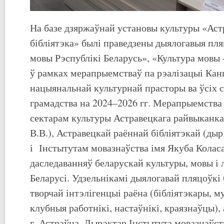
На базе дзяржаўнай установы культуры «Аст
бібліятэка» былі праведзены дыялогавыя пл
мовы Рэспублікі Беларусь», «Культура мовы 
ў рамках мерапрыемстваў па рэалізацыі Кан
нацыянальнай культурнай прасторы ва ўсіх
грамадства на 2024–2026 гг. Мерапрыемства 
сектарам культуры Астравецкага райвыканка
В.В.), Астравецкай раённай бібліятэкай (ды
і Інстытутам мовазнаўства імя Якуба Колас
даследаванняў беларускай культуры, мовы і
Беларусі. Удзельнікамі дыялогавай пляцоўкі 
творчай інтэлігенцыі раёна (бібліятэкары, м
клубныя работнікі, настаўнікі, краязнаўцы),
г. Астраўца. Дырэктар Інстытута мовазнаўст