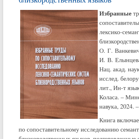
Избранные
т
сопоставител
лексико-семан
близкородстве
О. Г. Ванкевич 
И. В. Елынцев
Нац. акад. нау
исслед. белору
лит., Ин-т язы
Коласа. – Минс
навука, 2024. –
Книга включае
по сопоставительному исследованию семан
близкородственных языков, подготовленные 