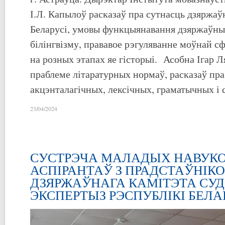
І.Л. Капылоў расказаў пра сутнасць дзяржаўн
Беларусі, умовы функцыянавання дзяржаўных
білінгвізму, прававое рэгуляванне моўнай с
на розных этапах яе гісторыі. Асобна Ігар Л
праблеме літаратурных нормаў, расказаў пр
акцэнталагічных, лексічных, граматычных і
23/04/2024
СУСТРЭЧА МАЛАДЫХ НАВУКО
АСПІРАНТАЎ З ПРАДСТАЎНІК
ДЗЯРЖАЎНАГА КАМІТЭТА СУ
ЭКСПЕРТЫЗ РЭСПУБЛІКІ БЕЛА