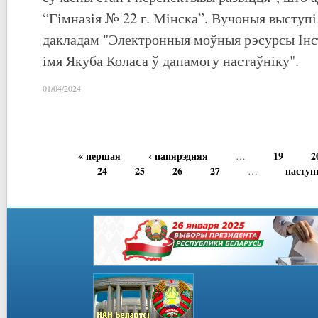
“Гімназія № 22 г. Мінска”. Вучоныя выступі
дакладам "Электронныя моўныя рэсурсы Інс
імя Якуба Коласа ў дапамогу настаўніку".
01/04/2024
« першая
‹ папярэдняя
19
2
…
24
25
26
27
наступ
…