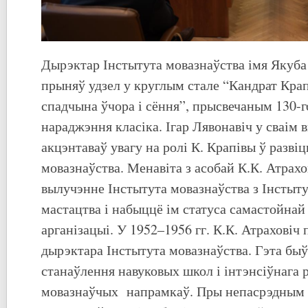
Дырэктар Інстытута мовазнаўства імя Якуба
прыняў удзел у круглым стале “Кандрат Крапі
спадчына ўчора і сёння”, прысвечаным 130-г
нараджэння класіка. Ігар Лявонавіч у сваім 
акцэнтаваў увагу на ролі К. Крапівы ў разві
мовазнаўства. Менавіта з асобай К.К. Атрахо
вылучэнне Інстытута мовазнаўства з Інстыту
мастацтва і набыццё ім статуса самастойнай
арганізацыі. У 1952–1956 гг. К.К. Атраховіч 
дырэктара Інстытута мовазнаўства. Гэта бы
станаўлення навуковых школ і інтэнсіўнага 
мовазнаўчых напрамкаў. Пры непасрэдным у