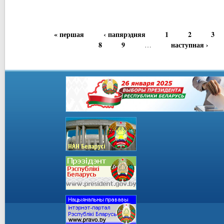
« першая
‹ папярэдняя
1
2
3
8
9
наступная ›
…