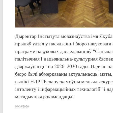
Дырэктар Інстытута мовазнаўства імя Якуба
прыняў удзел у пасяджэнні бюро навуковага 
праграме навуковых даследаванняў “Сацыяль
палітычная і нацыянальна-культурная бяспе
дзяржаўнасці” на 2026–2030 гады. Падчас п
бюро былі абмеркаваны актуальнасць, мэты,
вынікі НДР “Беларускамоўны медыядыскурс 
інтэлекту і інфармацыйных тэхналогій” і да
метадычныя рэкамендацыі.
09/03/2026