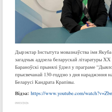
Дырэктар Інстытута мовазнаўства імя Якуба 
загадчык аддзела беларускай літаратуры XX 
Бараноўскі прынялі ўдзел у праграме “Дыяло
прысвечанай 130-годдзю з дня нараджэння н
Беларусі Кандрата Крапівы.
Відэа:
https://www.youtube.com/watch?v=Z
09/03/2026