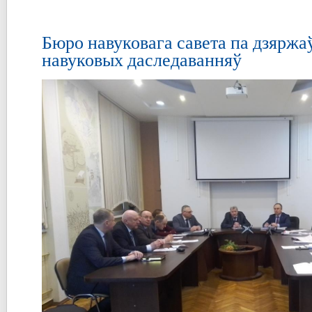
Бюро навуковага савета па дзяржа
навуковых даследаванняў