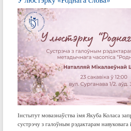
Інстытут мовазнаўства імя Якуба Коласа за
сустрэчу з галоўным рэдактарам навуковага 