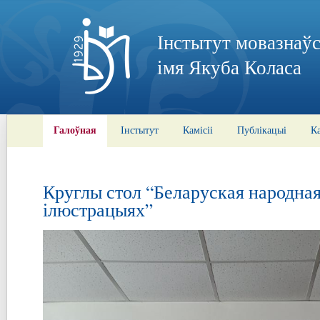
Інстытут мовазнаўс
імя Якуба Коласа
Галоўная
Інстытут
Камісіі
Публікацыі
К
Круглы стол “Беларуская народная
ілюстрацыях”