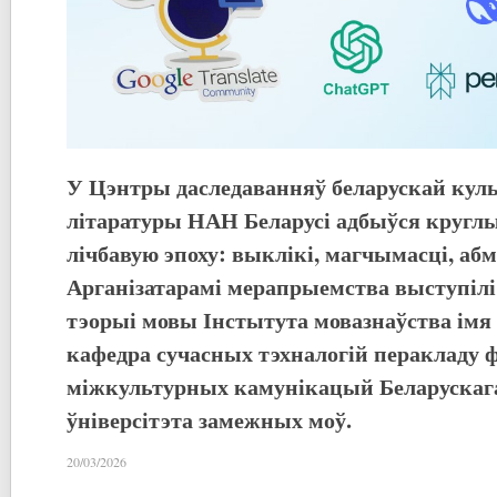
У
Цэнтры даследаванняў беларускай куль
літаратуры НАН Беларусі адбыўся кругл
лічбавую эпоху: выклікі, магчымасці, аб
Арганізатарамі мерапрыемства выступілі
тэорыі мовы Інстытута мовазнаўства імя 
кафедра сучасных тэхналогій перакладу 
міжкультурных камунікацый Беларускаг
ўніверсітэта замежных моў.
20/03/2026