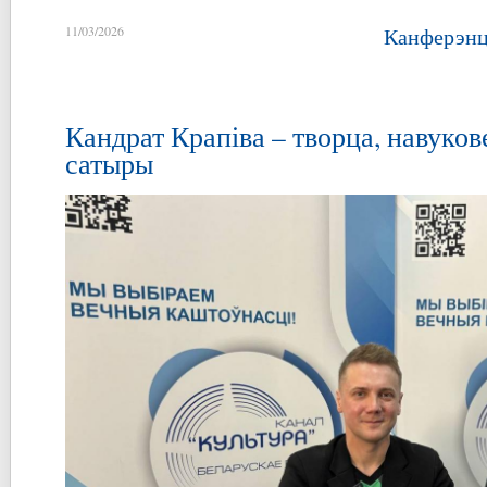
11/03/2026
Канферэнц
Кандрат Крапіва – творца, навуков
сатыры