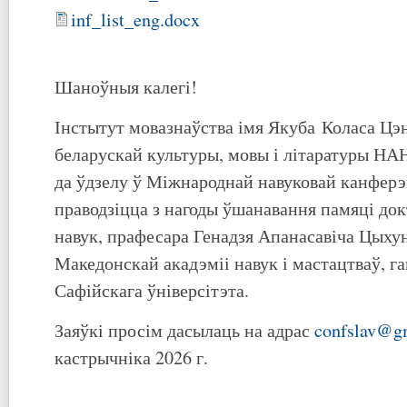
inf_list_eng.docx
Шаноўныя калегі!
Інстытут мовазнаўства імя Якуба Коласа Цэ
беларускай культуры, мовы і літаратуры НА
да ўдзелу ў Міжнароднай навуковай канферэ
праводзіцца з нагоды ўшанавання памяці док
навук, прафесара Генадзя Апанасавіча Цыху
Македонскай акадэміі навук і мастацтваў, г
Сафійскага ўніверсітэта.
Заяўкі просім дасылаць на адрас
confslav@g
кастрычніка 2026 г.