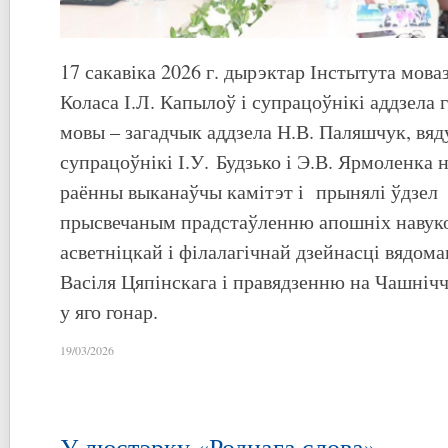
17 сакавіка 2026 г. дырэктар Інстытута мова
Коласа І.Л. Капылоў і супрацоўнікі аддзела 
мовы – загадчык аддзела Н.В. Паляшчук, вя
супрацоўнікі І.У. Будзько і Э.В. Ярмоленка 
раённы выканаўчы камітэт і прынялі ўдзел
прысвечаным прадстаўленню апошніх навуко
асветніцкай і філалагічнай дзейнасці вядома
Васіля Цяпінскага і правядзенню на Чашні
у яго гонар.
19/03/2026
У люстэрку «Роднага слова»