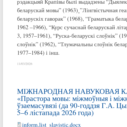
рэдакцыяй Крапівы былі выдадзены “Дыялек
беларускай мовы” (1963)¸”Лінгвістычная геа
беларускіх гаворак” (1968), “Граматыка бела
1962 –1966), “Курс сучаснай беларускай літа
3, 1957–1961), “Руска-беларускі слоўнік” (19
слоўнік” (1962), “Тлумачальны слоўнік белар
1977–1984) і інш.
11/03/2026
МІЖНАРОДНАЯ НАВУКОВАЯ 
«Прастора мовы: міжмоўныя і між
ўзаемасувязі (да 90-годдзя Г.А. Ц
5–6 лістапада 2026 года)
inform.list_slavistic.docx