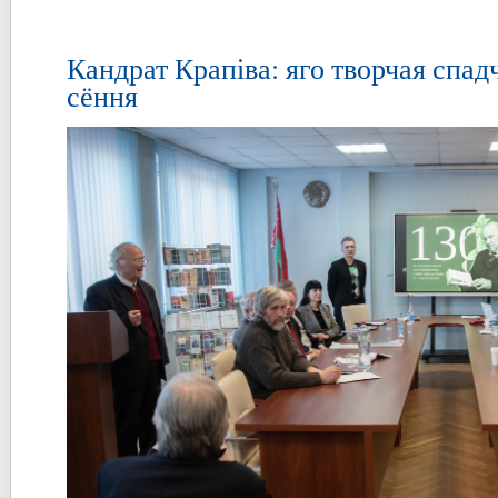
Кандрат Крапіва: яго творчая спад
сёння